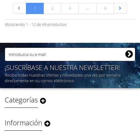
1
2
3
...
6
Mostrando 1 - 12 de 69 productos
¡SUSCRÍBASE A NUESTRA NEWSLETTER!
Reciba todas nuestras ofertas y novedades una vez por semana
directamente en su correo electrónico
Categorías
Información