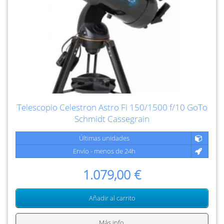
Telescopio Celestron Astro Fi 150/1500 f/10 GoTo
Schmidt Cassegrain
Últimas unidades
Envío - menos de 24h
1.079,00 €
Añadir al carrito
Más info.