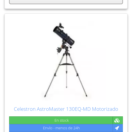
Celestron AstroMaster 130EQ-MD Motorizado
En stock
Envío - menos de 24h