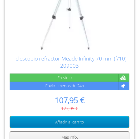
Telescopio refractor Meade Infinity 70 mm (f/10)
209003
En stock
Envío - menos de 24h
107,95 €
127,95 €
Añadir al carrito
Más info.