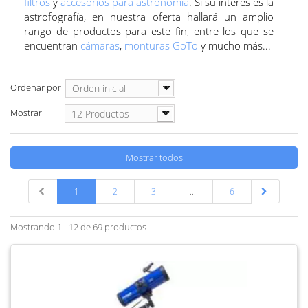
filtros
y
accesorios para astronomía
.
Si su interés es la
astrofografía, en nuestra oferta hallará un amplio
rango de productos para este fin, entre los que se
encuentran
cámaras
,
monturas GoTo
y mucho más...
Ordenar por
Orden inicial
Mostrar
12 Productos
Mostrar todos
1
2
3
...
6
Mostrando 1 - 12 de 69 productos