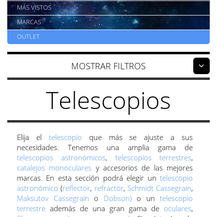
MÁS VISTOS
MARCAS
OUTLET
FILTROS
Telescopios
Elija el
telescopio
que más se ajuste a sus
necesidades. Tenemos una amplia gama de
telescopios astronómicos
,
telescopios terrestres
,
catalejos monoculares
y accesorios de las mejores
marcas.
En esta sección podrá elegir un
telescopio
astronómico
(
reflector
,
refractor
,
Schmidt Cassegrain
,
Maksutov Cassegrain
o
Dobson)
o un
telescopio
terrestre
además de una gran gama de
oculares
,