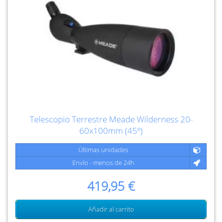
Telescopio Terrestre Meade Wilderness 20-
60x100mm (45º)
Últimas unidades
Envío - menos de 24h
419,95 €
Añadir al carrito