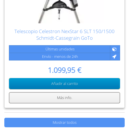
Telescopio Celestron NexStar 6 SLT 150/1500
Schmidt-Cassegrain GoTo
Últimas unidades
Envío - menos de 24h
1.099,95 €
Añadir al carrito
Más info.
Mostrar todos