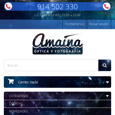
914 502 330
L-V 10:00 a 14:00 y 16:00 a 20:00
Contáctenos
Iniciar sesión
Carrito:
Vacío
CATEGORÍAS
OFERTAS
NOVEDADES