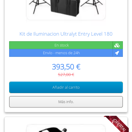
Kit de Iluminacion Ultralyt Entry Level 180
En stock
Envío - menos de 24h
393,50 €
527,00 €
Añadir al carrito
Más info.
¡OFERTA!