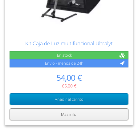
Kit Caja de Luz multifuncional Ultralyt
En stock
Envío - menos de 24h
54,00 €
65,00 €
Añadir al carrito
Más info.