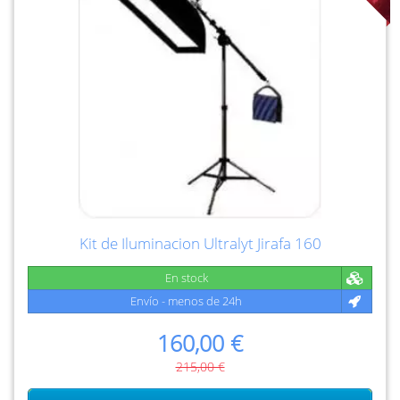
Kit de Iluminacion Ultralyt Jirafa 160
En stock
Envío - menos de 24h
160,00 €
215,00 €