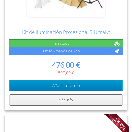
Kit de Iluminación Profesional 3 Ultralyt
En stock
Envío - menos de 24h
476,00 €
500,00 €
Añadir al carrito
Más info.
¡OFERTA!