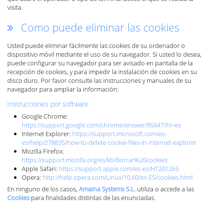
visita.
Como puede eliminar las cookies
Usted puede eliminar fácilmente las cookies de su ordenador o
dispositivo móvil mediante el uso de su navegador. Si usted lo desea,
puede configurar su navegador para ser avisado en pantalla de la
recepción de cookies, y para impedir la instalación de cookies en su
disco duro. Por favor consulte las instrucciones y manuales de su
navegador para ampliar la información:
Instrucciones por software
Google Chrome:
https://support.google.com/chrome/answer/95647?hl=es
Internet Explorer:
https://support.microsoft.com/es-
es/help/278835/how-to-delete-cookie-files-in-internet-explorer
Mozilla Firefox:
https://support.mozilla.org/es/kb/Borrar%20cookies
Apple Safari:
https://support.apple.com/es-es/HT201265
Opera:
http://help.opera.com/Linux/10.60/es-ES/cookies.html
En ninguno de los casos,
Amaina Systems S.L.
utiliza o accede a las
Cookies
para finalidades distintas de las enunciadas.