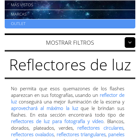
MÁS VISTOS
MARCAS
OUTLET
FILTROS
Reflectores de luz
No permita que esos quemazones de los flashes
aparezcan en sus fotografías, usando un
reflector de
luz
conseguirá una mejor iluminación de la escena y
aprovechará al máximo la luz
que le brindan sus
flashes. En esta sección encontrará todo tipo de
reflectores de luz para fotografía y vídeo
. Blancos,
dorados, plateados, verdes,
reflectores circulares
,
reflectores ovalados
,
reflectores triangulares
,
paneles