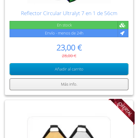
Reflector Circular Ultralyt 7 en 1 de 56cm
En stock
Envío - menos de 24h
23,00 €
28,00 €
Añadir al carrito
Más info.
¡OFERTA!