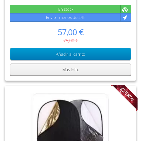
En stock
Envío - menos de 24h
57,00 €
75,00 €
Añadir al carrito
Más info.
¡OFERTA!