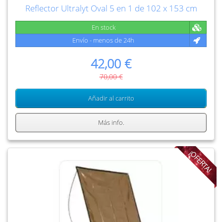
Reflector Ultralyt Oval 5 en 1 de 102 x 153 cm
En stock
Envío - menos de 24h
42,00 €
70,00 €
Añadir al carrito
Más info.
¡OFERTA!