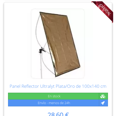
¡OFERTA!
Panel Reflector Ultralyt Plata/Oro de 100x140 cm
En stock
Envío - menos de 24h
28,60 €