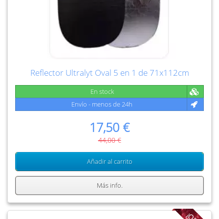
Reflector Ultralyt Oval 5 en 1 de 71x112cm
En stock
Envío - menos de 24h
17,50 €
44,00 €
Añadir al carrito
Más info.