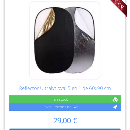
¡OFERTA!
Reflector Ultralyt oval 5 en 1 de 60x90 cm
En stock
Envío - menos de 24h
29,00 €