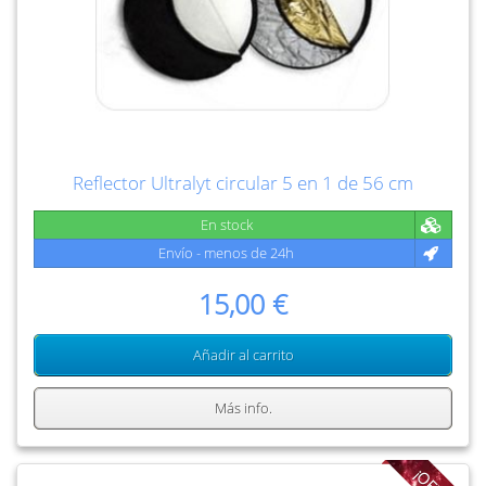
Reflector Ultralyt circular 5 en 1 de 56 cm
En stock
Envío - menos de 24h
15,00 €
Añadir al carrito
Más info.