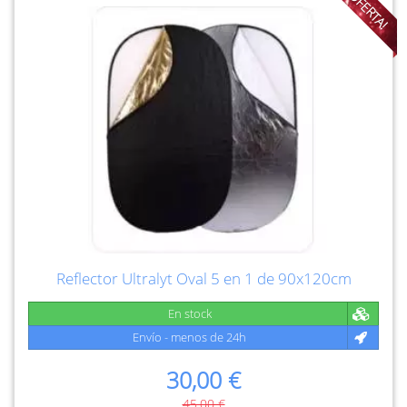
¡OFERTA!
Reflector Ultralyt Oval 5 en 1 de 90x120cm
En stock
Envío - menos de 24h
30,00 €
45,00 €