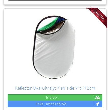
¡OFERTA!
Reflector Oval Ultralyt 7 en 1 de 71x112cm
En stock
Envío - menos de 24h