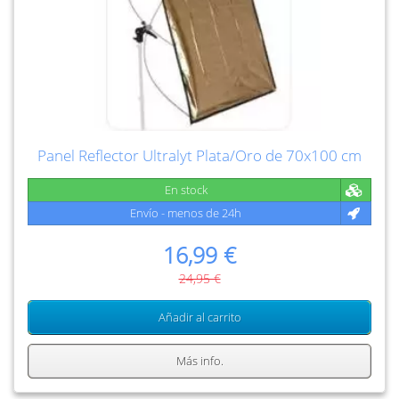
Panel Reflector Ultralyt Plata/Oro de 70x100 cm
En stock
Envío - menos de 24h
16,99 €
24,95 €
Añadir al carrito
Más info.