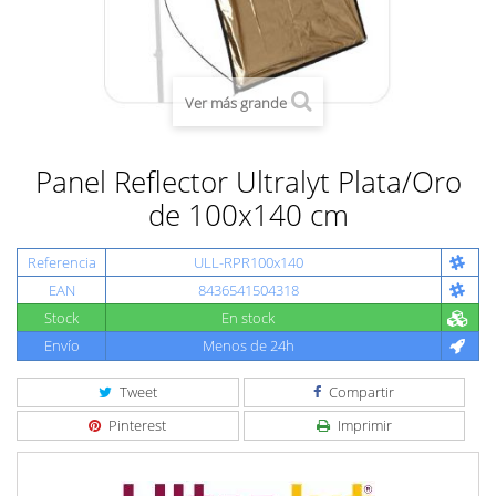
Ver más grande
Panel Reflector Ultralyt Plata/Oro
de 100x140 cm
Referencia
ULL-RPR100x140
EAN
8436541504318
Stock
En stock
Envío
Menos de 24h
Tweet
Compartir
Pinterest
Imprimir