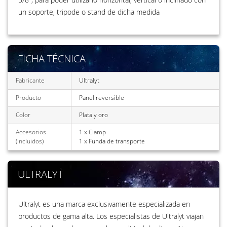
un soporte, tripode o stand de dicha medida
FICHA TÉCNICA
Fabricante
Ultralyt
Producto
Panel reversible
Color
Plata y oro
Accesorios
1 x Clamp
(Incluidos)
1 x Funda de transporte
ULTRALYT
Ultralyt es una marca exclusivamente especializada en
productos de gama alta. Los especialistas de Ultralyt viajan