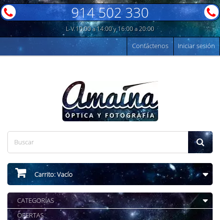
914 502 330
L-V 10:00 a 14:00 y 16:00 a 20:00
Contáctenos
Iniciar sesión
Carrito:
Vacío
CATEGORÍAS
OFERTAS