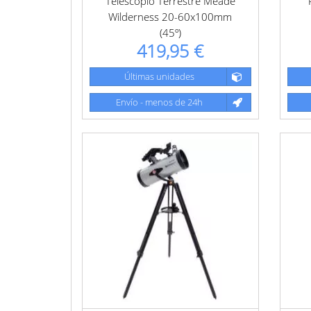
Telescopio Terrestre Meade
Wilderness 20-60x100mm
(45º)
419,95 €
Últimas unidades
Envío - menos de 24h