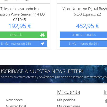
Telescopio astronómico
Visor Nocturno Digital Bush
estron PowerSeeker 114 EQ
6x50 Equinox Z2
C21045
192,95 €
452,95 €
En stock
Últimas unidades
Envío - menos de 24h
Envío - menos de 24h
SUSCRÍBASE A NUESTRA NEWSLETTER!
iba todas nuestras ofertas y novedades una vez por semana directamente en 
Mi cuenta
I
Novedades
Mis pedidos
Nuestro local
Mis direcciones