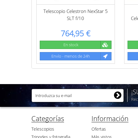
Telescopio Celestron NexStar 5
SLT f/10
Cel
764,95 €
En stock
Envío - menos de 24h
¡
Rec
Categorías
Información
Telescopios
Ofertas
Tripodes y fotografia
Más vistos