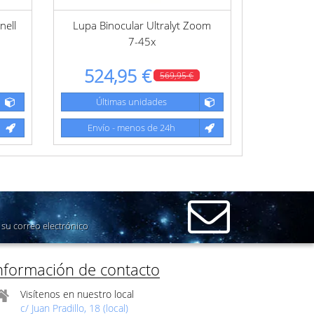
nell
Lupa Binocular Ultralyt Zoom
7-45x
524,95 €
569,95 €
Últimas unidades
Envío - menos de 24h
su correo electrónico
nformación de contacto
Visítenos en nuestro local
c/ Juan Pradillo, 18 (local)