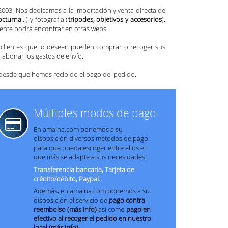
3. Nos dedicamos a la importación y venta directa de
nocturna
...) y fotografia (
tripodes, objetivos y accesorios
).
mente podrá encontrar en otras webs.
os clientes que lo deseen pueden comprar o recoger sus
 abonar los gastos de envío.
 desde que hemos recibido el pago del pedido.
Múltiples modos de pago
En amaina.com ponemos a su
disposición diversos métodos de pago
para que pueda escoger entre ellos el
que más se adapte a sus necesidades.
Transferencia bancaria, Tarjeta de
crédito/débito, Paypal..
Además, en amaina.com ponemos a su
disposición el servicio de
pago contra
reembolso (más info)
así como
pago en
efectivo al recoger el pedido en nuestro
local (más info)
.