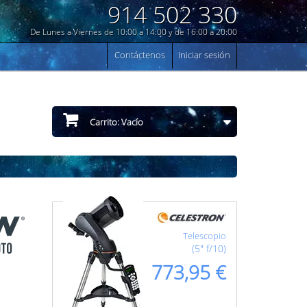
914 502 330
De Lunes a Viernes de 10:00 a 14:00 y de 16:00 a 20:00
Contáctenos
Iniciar sesión
Carrito:
Vacío
Telescopio
(5" f/10)
773,95 €