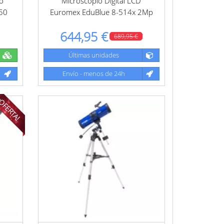
o
Microscopio Digital LCD
150
Euromex EduBlue 8-514x 2Mp
644,95 €
689,95 €
Últimas unidades
Envío - menos de 24h
OFERTA!