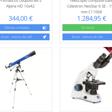
Prismaticos Leupold BX-2
Telescopio computerizad
Alpine HD 10x42
Celestron NexStar 6 SE - 
mm C11068
344,00 €
1.284,95 €
Últimas unidades
En stock
Envío - menos de 24h
Envío - menos de 24h
¡