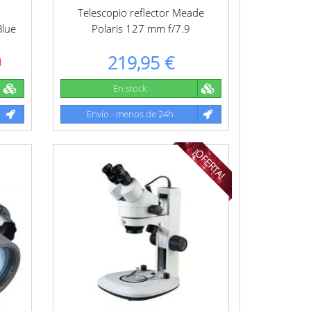
Telescopio reflector Meade
Blue
Polaris 127 mm f/7.9
219,95 €
En stock
Envío - menos de 24h
¡OFERTA!