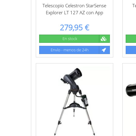
Telescopio Celestron StarSense
T
Explorer LT 127 AZ con App
279,95 €
En stock
Envío - menos de 24h