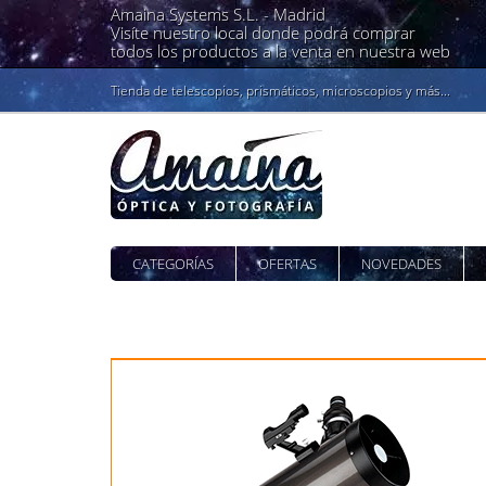
Amaina Systems S.L. -
Madrid
Visíte nuestro local donde podrá comprar
todos los productos a la venta en nuestra web
Tienda de telescopios, prismáticos, microscopios y más...
CATEGORÍAS
OFERTAS
NOVEDADES