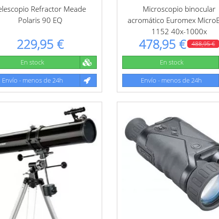
elescopio Refractor Meade
Microscopio binocular
Polaris 90 EQ
acromático Euromex Micro
1152 40x-1000x
229,95 €
478,95 €
488,95 €
En stock
En stock
Envío - menos de 24h
Envío - menos de 24h