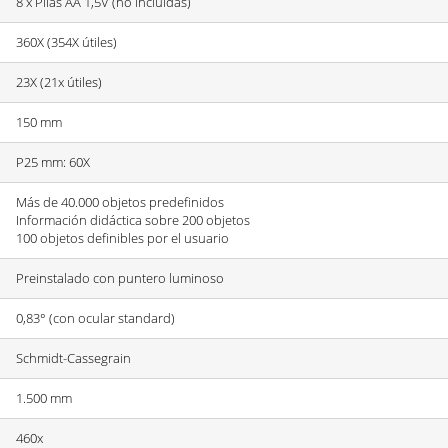
8 x Pilas AA 1,5V (no incluidas)
360X (354X útiles)
23X (21x útiles)
150 mm
P25 mm: 60X
Más de 40.000 objetos predefinidos
Información didáctica sobre 200 objetos
100 objetos definibles por el usuario
Preinstalado con puntero luminoso
0,83° (con ocular standard)
Schmidt-Cassegrain
1.500 mm
460x