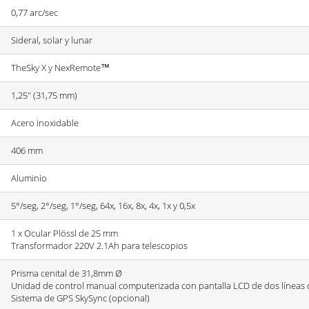
0,77 arc/sec
Sideral, solar y lunar
TheSky X y NexRemote™
1,25" (31,75 mm)
Acero inoxidable
406 mm
Aluminio
5°/seg, 2°/seg, 1°/seg, 64x, 16x, 8x, 4x, 1x y 0,5x
1 x Ocular Plössl de 25 mm
Transformador 220V 2.1Ah para telescopios
Prisma cenital de 31,8mm Ø
Unidad de control manual computerizada con pantalla LCD de dos líneas de
Sistema de GPS SkySync (opcional)