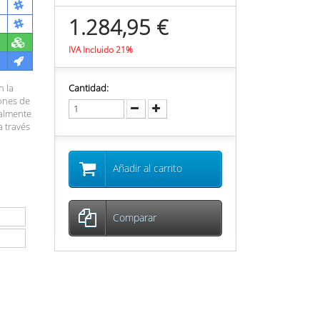
1.284,95 €
IVA Incluido 21%
n la
Cantidad:
iones de
talmente
 través
Añadir al carrito
Comparar