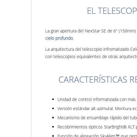
EL TELESCO
La gran apertura del NexStar SE de 6" (150mm)
cielo profundo
.
La arquitectura del telescopio infromatizado 
con telescopios equivalentes de otras arquitect
CARACTERÍSTICAS R
Unidad de control informatizada con más
Versión estándar alt-azimutal. Montura ecu
Mecanismo de ensamblaje rápido del tubo
Recobrimientos ópticos StarBright® XLT p
Función de alineación SkyAlign™ que permit