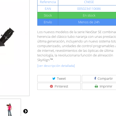
Referencia
CN6SE
EAN
0050234110686
Stock
En stock
Envío
Menos de 24h
Los nuevos modelos de la serie NexStar SE combina
herencia del clásico tubo naranja con unas prestac
última generación, incluyendo un nuevo sistema to
computerizado, unidades de control programables a
de internet, revestimientos de las ópticas de última
tecnología, la revolucionaria función de alineación
SkyAlign™.
[ver descripción detallada]
Tweet
Compartir
Pinterest
Imprimir