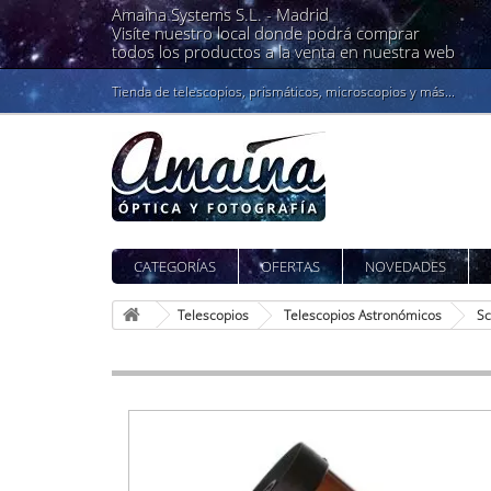
Amaina Systems S.L. -
Madrid
Visíte nuestro local donde podrá comprar
todos los productos a la venta en nuestra web
Tienda de telescopios, prismáticos, microscopios y más...
CATEGORÍAS
OFERTAS
NOVEDADES
Telescopios
Telescopios Astronómicos
Sc