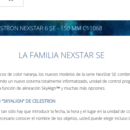
TRON NEXSTAR 6 SE - 150 MM C11068
LA FAMILIA NEXSTAR SE
icos de color naranja, los nuevos modelos de la serie NexStar SE combin
yendo un nuevo sistema totalmente informatizado, unidad de control prog
aria función de alineación SkyAlign™ y muchas más opciones.
 “SKYALIGN” DE CELESTRON
an sólo hay que introducir la fecha, la hora y el lugar en la unidad de c
necesario conocer el nombre de los objetos, usted puede elegir incluso la