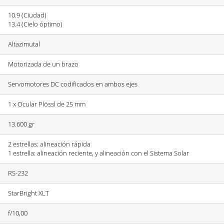
10.9 (Ciudad)
13.4 (Cielo óptimo)
Altazimutal
Motorizada de un brazo
Servomotores DC codificados en ambos ejes
1 x Ocular Plössl de 25 mm
13.600 gr
2 estrellas: alineación rápida
1 estrella: alineación reciente, y alineación con el Sistema Solar
RS-232
StarBright XLT
f/10,00