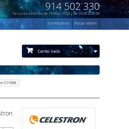
914 502 330
De Lunes a Viernes de 10:00 a 14:00 y de 16:00 a 20:00
Contáctenos
Iniciar sesión
Carrito:
Vacío
 mm C11068
stron