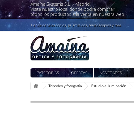
Amaina Systems S.L. -
Madrid
Visíte nuestro local donde podrá comprar
todos los productos a la venta en nuestra web
Tienda de telescopios, prismáticos, microscopios y más...
CATEGORÍAS
OFERTAS
NOVEDADES
Tripodes y fotografia
Estudio e iluminación