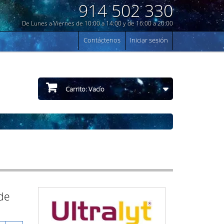
914 502 330
De Lunes a Viernes de 10:00 a 14:00 y de 16:00 a 20:00
Contáctenos
Iniciar sesión
Carrito:
Vacío
 de