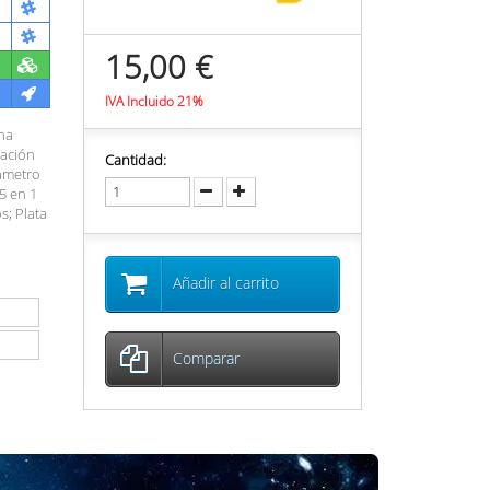
15,00 €
IVA Incluido 21%
una
nación
Cantidad:
iámetro
 5 en 1
s; Plata
Añadir al carrito
Comparar