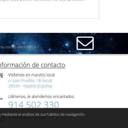
su correo electrónico
nformación de contacto
Visítenos en nuestro local
c/ Juan Pradillo, 18 (local)
28039 - Madrid (España)
Llámenos, le atendemos encantados
914 502 330
s mediante el análisis de sus hábitos de navegación.
O escribanos un mail:
ventas@amaina.com