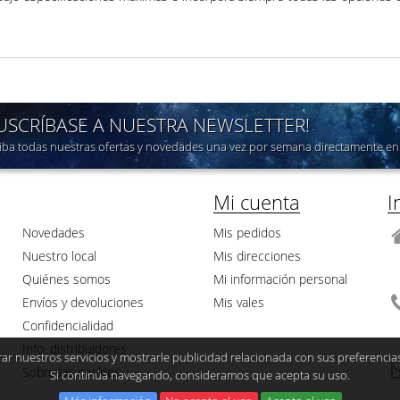
SUSCRÍBASE A NUESTRA NEWSLETTER!
iba todas nuestras ofertas y novedades una vez por semana directamente en 
Mi cuenta
I
Novedades
Mis pedidos
Nuestro local
Mis direcciones
Quiénes somos
Mi información personal
Envíos y devoluciones
Mis vales
Confidencialidad
Info. distribuidores
ar nuestros servicios y mostrarle publicidad relacionada con sus preferencia
Sobre las cookies
Si continúa navegando, consideramos que acepta su uso.