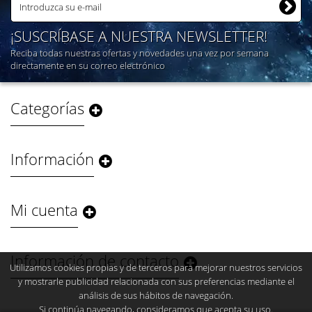
¡SUSCRÍBASE A NUESTRA NEWSLETTER!
Reciba todas nuestras ofertas y novedades una vez por semana
directamente en su correo electrónico
Categorías
Información
Mi cuenta
Información de contacto
Utilizamos cookies propias y de terceros para mejorar nuestros servicios
y mostrarle publicidad relacionada con sus preferencias mediante el
análisis de sus hábitos de navegación.
Si continúa navegando, consideramos que acepta su uso.