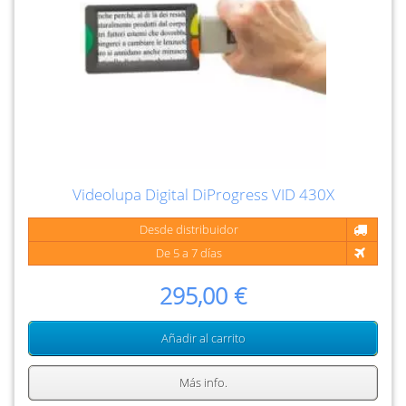
Videolupa Digital DiProgress VID 430X
Desde distribuidor
De 5 a 7 días
295,00 €
Añadir al carrito
Más info.