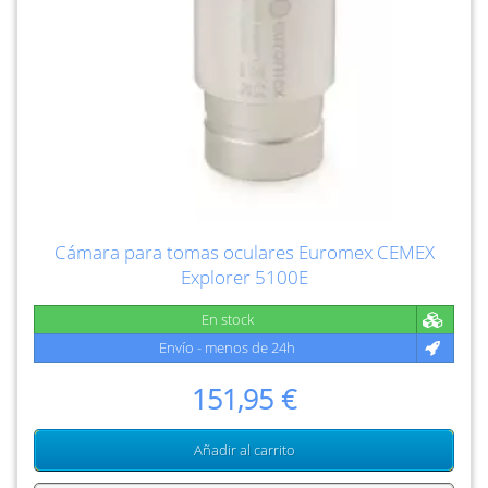
Cámara para tomas oculares Euromex CEMEX
Explorer 5100E
En stock
Envío - menos de 24h
151,95 €
Añadir al carrito