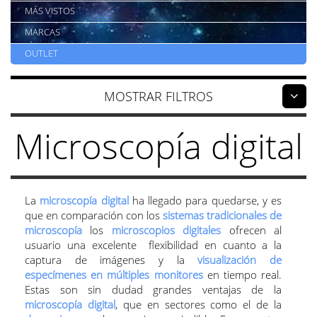
MÁS VISTOS
MARCAS
OUTLET
FILTROS
Microscopía digital
La
microscopía digital
ha llegado para quedarse, y es
que en comparación con los
sistemas tradicionales de
microscopía
los
microscopios digitales
ofrecen al
usuario una excelente flexibilidad en cuanto a la
captura de imágenes y la
visualización de
especímenes en múltiples monitores
en tiempo real.
Estas son sin dudad grandes ventajas de la
microscopía digital
, que en sectores como el de la