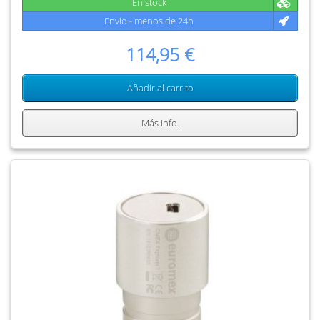
En stock
Envío - menos de 24h
114,95 €
Añadir al carrito
Más info.