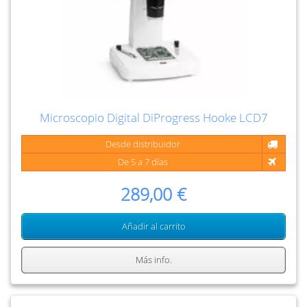
Microscopio Digital DiProgress Hooke LCD7
Desde distribuidor
De 5 a 7 días
289,00 €
Añadir al carrito
Más info.