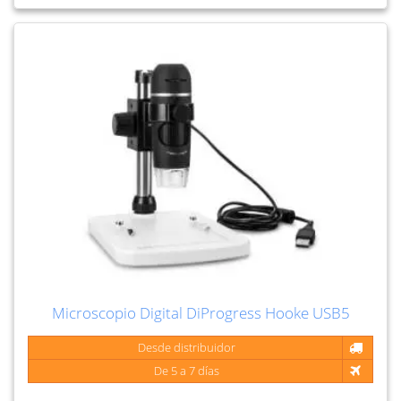
Microscopio Digital DiProgress Hooke USB5
Desde distribuidor
De 5 a 7 días