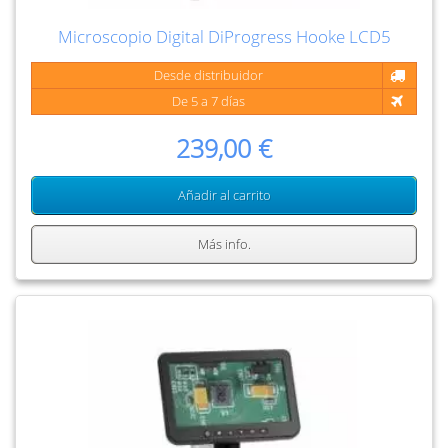
Microscopio Digital DiProgress Hooke LCD5
Desde distribuidor
De 5 a 7 días
239,00 €
Añadir al carrito
Más info.