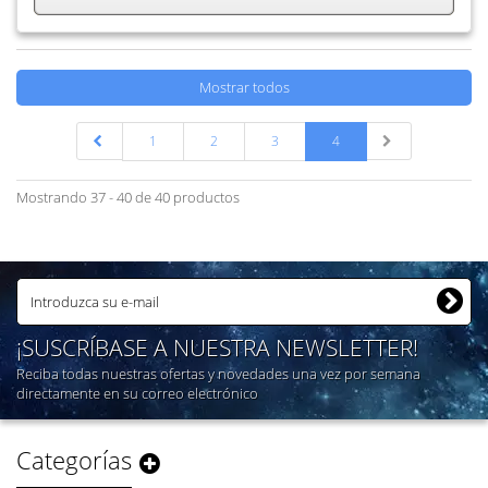
Mostrar todos
1
2
3
4
Mostrando 37 - 40 de 40 productos
¡SUSCRÍBASE A NUESTRA NEWSLETTER!
Reciba todas nuestras ofertas y novedades una vez por semana
directamente en su correo electrónico
Categorías