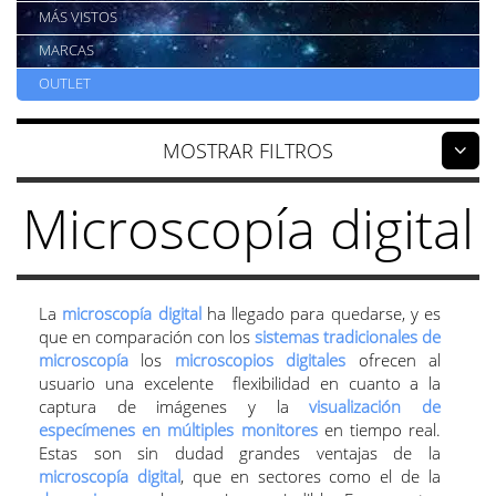
MÁS VISTOS
MARCAS
OUTLET
FILTROS
Microscopía digital
La
microscopía digital
ha llegado para quedarse, y es
que en comparación con los
sistemas tradicionales de
microscopía
los
microscopios digitales
ofrecen al
usuario una excelente flexibilidad en cuanto a la
captura de imágenes y la
visualización de
especímenes en múltiples monitores
en tiempo real.
Estas son sin dudad grandes ventajas de la
microscopía digital
, que en sectores como el de la