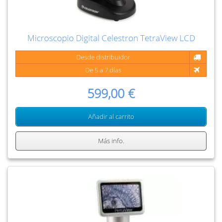
Microscopio Digital Celestron TetraView LCD
Desde distribuidor
De 5 a 7 días
599,00 €
Añadir al carrito
Más info.