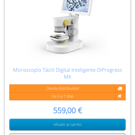
Microscopio Táctil Digital Inteligente DiProgress
MX
Desde distribuidor
De 5 a 7 días
559,00 €
Añadir al carrito