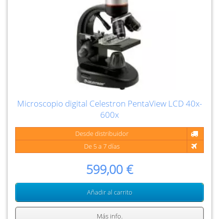
Microscopio digital Celestron PentaView LCD 40x-
600x
Desde distribuidor
De 5 a 7 días
599,00 €
Añadir al carrito
Más info.