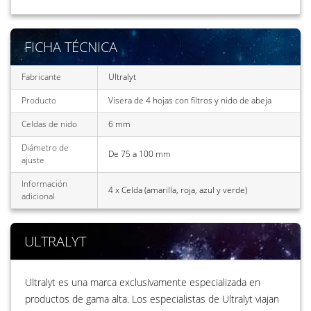
FICHA TÉCNICA
Fabricante
Ultralyt
Producto
Visera de 4 hojas con filtros y nido de abeja
Celdas de nido
6 mm
Diámetro de
De 75 a 100 mm
ajuste
Información
4 x Celda (amarilla, roja, azul y verde)
adicional
ULTRALYT
Ultralyt es una marca exclusivamente especializada en
productos de gama alta. Los especialistas de Ultralyt viajan