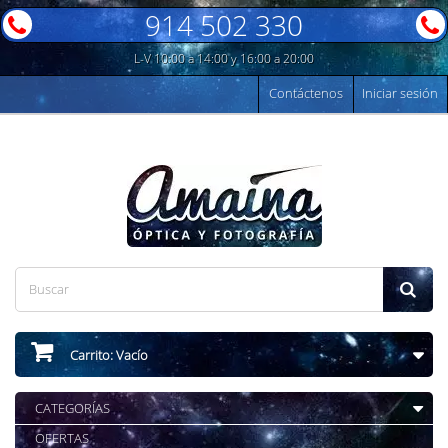
914 502 330
L-V 10:00 a 14:00 y 16:00 a 20:00
Contáctenos
Iniciar sesión
Carrito:
Vacío
CATEGORÍAS
OFERTAS