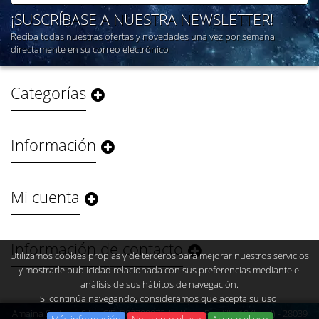
¡SUSCRÍBASE A NUESTRA NEWSLETTER!
Reciba todas nuestras ofertas y novedades una vez por semana
directamente en su correo electrónico
Categorías
Información
Mi cuenta
Información de contacto
Utilizamos cookies propias y de terceros para mejorar nuestros servicios
y mostrarle publicidad relacionada con sus preferencias mediante el
análisis de sus hábitos de navegación.
Si continúa navegando, consideramos que acepta su uso.
Amaina Systems S.L | CIF: B83799973 | c/ Juan Pradillo 18 (local) - 28039