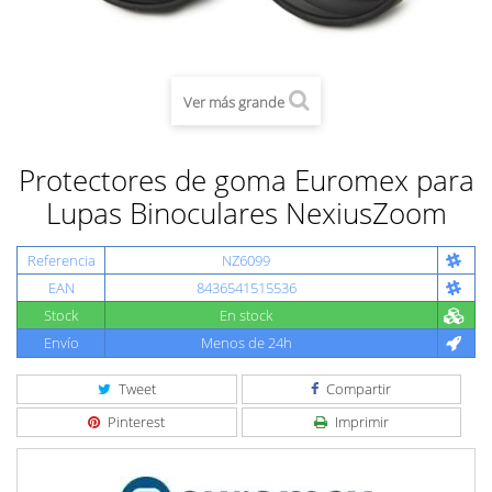
Ver más grande
Protectores de goma Euromex para
Lupas Binoculares NexiusZoom
Referencia
NZ6099
EAN
8436541515536
Stock
En stock
Envío
Menos de 24h
Tweet
Compartir
Pinterest
Imprimir