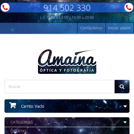
914 502 330
L-V 10:00 a 14:00 y 16:00 a 20:00
Contáctenos
Iniciar sesión
Carrito:
Vacío
CATEGORÍAS
OFERTAS