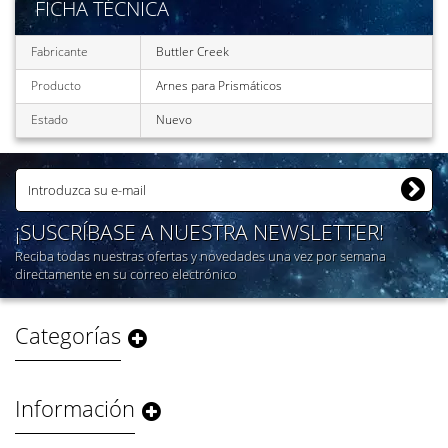
FICHA TÉCNICA
Fabricante
Buttler Creek
Producto
Arnes para Prismáticos
Estado
Nuevo
¡SUSCRÍBASE A NUESTRA NEWSLETTER!
Reciba todas nuestras ofertas y novedades una vez por semana
directamente en su correo electrónico
Categorías
Información