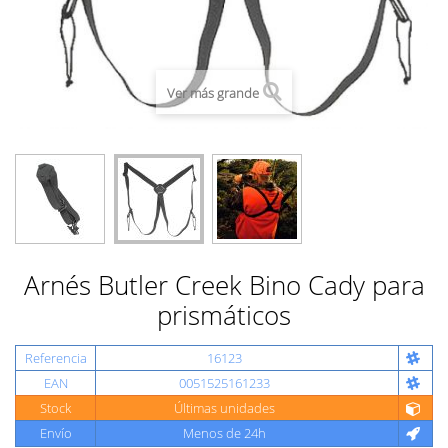
Ver más grande
Arnés Butler Creek Bino Cady para
prismáticos
Referencia
16123
EAN
0051525161233
Stock
Últimas unidades
Envío
Menos de 24h