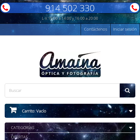
914 502 330
L-V 10:00 a 14:00 y 16:00 a 20:00
Contáctenos
Iniciar sesión
Carrito:
Vacío
CATEGORÍAS
OFERTAS