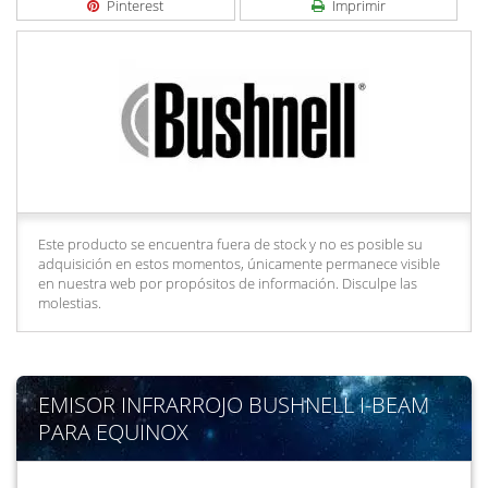
Pinterest
Imprimir
Este producto se encuentra fuera de stock y no es posible su
adquisición en estos momentos, únicamente permanece visible
en nuestra web por propósitos de información. Disculpe las
molestias.
EMISOR INFRARROJO BUSHNELL I-BEAM
PARA EQUINOX