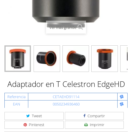
Ver más grande
Adaptador en T Celestron EdgeHD
Referencia
CETAEHD91114
EAN
0050234936460
Tweet
Compartir
Pinterest
Imprimir