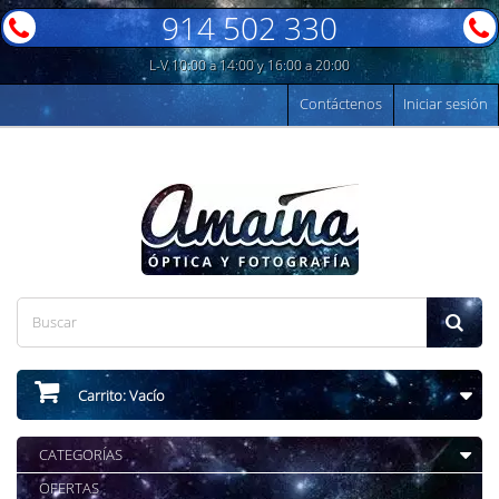
914 502 330
L-V 10:00 a 14:00 y 16:00 a 20:00
Contáctenos
Iniciar sesión
Carrito:
Vacío
CATEGORÍAS
OFERTAS