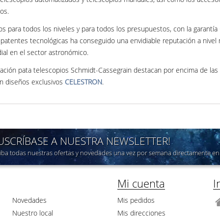
os.
 para todos los niveles y para todos los presupuestos, con la garantía
patentes tecnológicas ha conseguido una envidiable reputación a nivel 
al en el sector astronómico.
ración pata telescopios Schmidt-Cassegrain destacan por encima de las
on diseños exclusivos
CELESTRON
.
SUSCRÍBASE A NUESTRA NEWSLETTER!
iba todas nuestras ofertas y novedades una vez por semana directamente en 
Mi cuenta
I
Novedades
Mis pedidos
Nuestro local
Mis direcciones