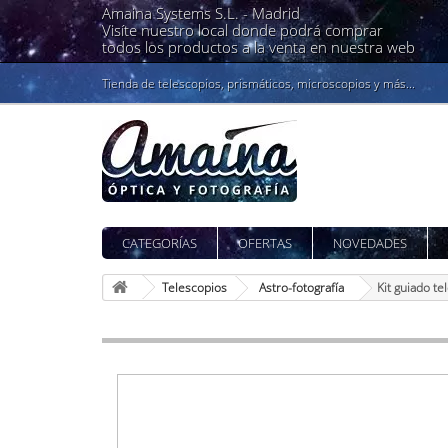
Amaina Systems S.L. -
Madrid
Visíte nuestro local donde podrá comprar
todos los productos a la venta en nuestra web
Tienda de telescopios, prismáticos, microscopios y más...
CATEGORÍAS
OFERTAS
NOVEDADES
Telescopios
Astro-fotografía
Kit guiado t