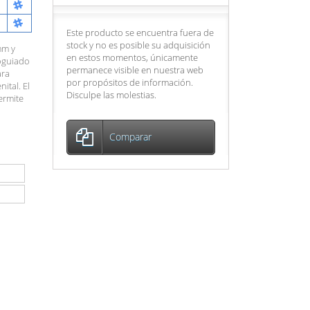
Este producto se encuentra fuera de
stock y no es posible su adquisición
mm y
en estos momentos, únicamente
oguiado
permanece visible en nuestra web
ara
por propósitos de información.
ital. El
Disculpe las molestias.
ermite
Comparar