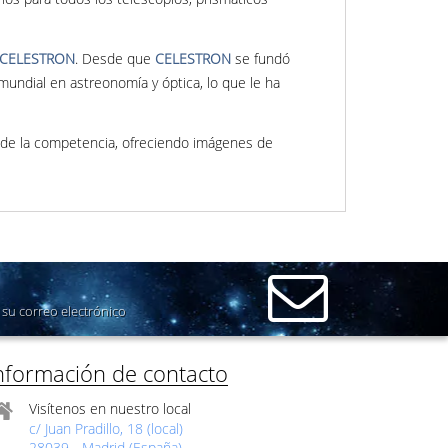
CELESTRON
. Desde que
CELESTRON
se fundó
mundial en astreonomía y óptica, lo que le ha
 de la competencia, ofreciendo imágenes de
su correo electrónico
nformación de contacto
Visítenos en nuestro local
c/ Juan Pradillo, 18 (local)
28039 - Madrid (España)