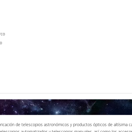
rco
co
abricación de telescopios astronómicos y productos ópticos de altísima c
telescopios automatizados y telescopios manuales, así como los accesor