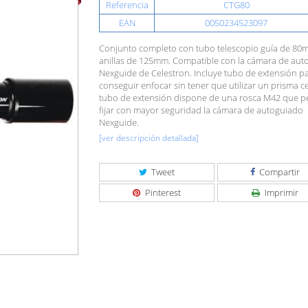
Referencia
CTG80
EAN
0050234523097
Conjunto completo con tubo telescopio guía de 80
anillas de 125mm. Compatible con la cámara de aut
Nexguide de Celestron. Incluye tubo de extensión p
conseguir enfocar sin tener que utilizar un prisma cen
tubo de extensión dispone de una rosca M42 que p
fijar con mayor seguridad la cámara de autoguiado
Nexguide.
[ver descripción detallada]
Tweet
Compartir
Pinterest
Imprimir