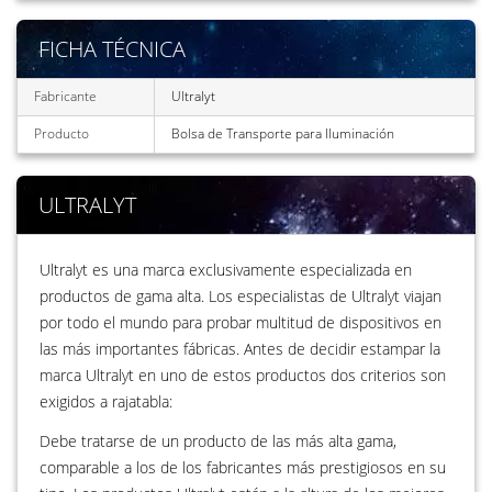
FICHA TÉCNICA
Fabricante
Ultralyt
Producto
Bolsa de Transporte para Iluminación
ULTRALYT
Ultralyt es una marca exclusivamente especializada en
productos de gama alta. Los especialistas de Ultralyt viajan
por todo el mundo para probar multitud de dispositivos en
las más importantes fábricas. Antes de decidir estampar la
marca Ultralyt en uno de estos productos dos criterios son
exigidos a rajatabla:
Debe tratarse de un producto de las más alta gama,
comparable a los de los fabricantes más prestigiosos en su