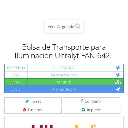
Ver más grande
Bolsa de Transporte para
Iluminacion Ultralyt FAN-642L
Referencia
ULL-FAN642L
EAN
8436541503755
Stock
En stock
Envío
Menos de 24h
Tweet
Compartir
Pinterest
Imprimir