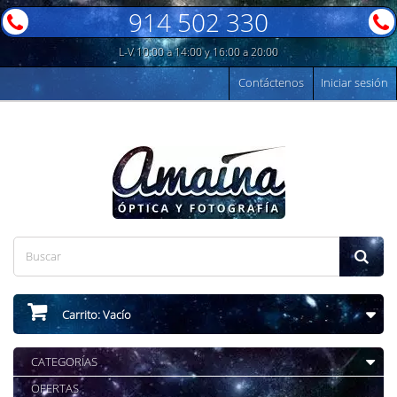
914 502 330
L-V 10:00 a 14:00 y 16:00 a 20:00
Contáctenos
Iniciar sesión
Carrito:
Vacío
CATEGORÍAS
OFERTAS