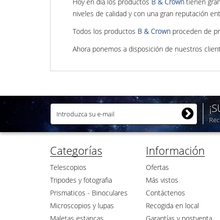
Hoy en día los productos
B & Crown
tienen gran
niveles de calidad y con una gran reputación en
Todos los productos
B & Crown
proceden de pre
Ahora ponemos a disposición de nuestros clien
¡
Rec
Categorías
Información
Telescopios
Ofertas
Tripodes y fotografia
Más vistos
Prismaticos - Binoculares
Contáctenos
Microscopios y lupas
Recogida en local
Maletas estancas
Garantías y postventa