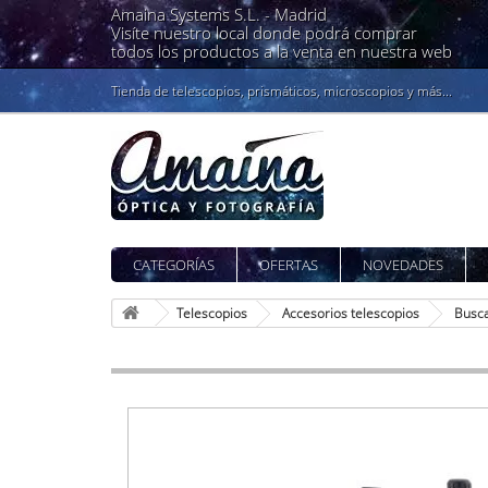
Amaina Systems S.L. -
Madrid
Visíte nuestro local donde podrá comprar
todos los productos a la venta en nuestra web
Tienda de telescopios, prismáticos, microscopios y más...
CATEGORÍAS
OFERTAS
NOVEDADES
Telescopios
Accesorios telescopios
Busc