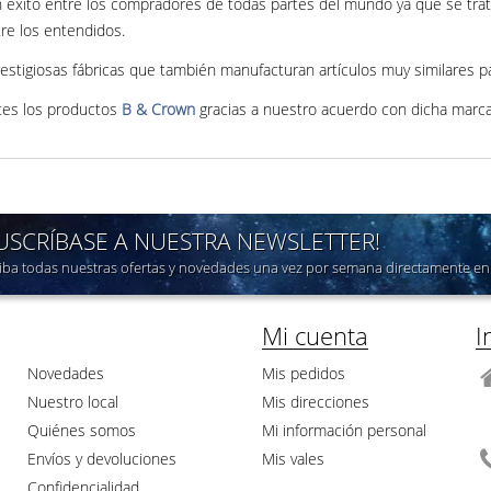
 éxito entre los compradores de todas partes del mundo ya que se trat
tre los entendidos.
stigiosas fábricas que también manufacturan artículos muy similares 
tes los productos
B & Crown
gracias a nuestro acuerdo con dicha marca 
SUSCRÍBASE A NUESTRA NEWSLETTER!
iba todas nuestras ofertas y novedades una vez por semana directamente en 
Mi cuenta
I
Novedades
Mis pedidos
Nuestro local
Mis direcciones
Quiénes somos
Mi información personal
Envíos y devoluciones
Mis vales
Confidencialidad