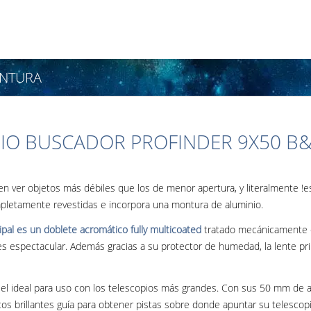
NTURA
PIO BUSCADOR PROFINDER 9X50 
n ver objetos más débiles que los de menor apertura, y literalmente !e
letamente revestidas e incorpora una montura de aluminio.
cipal es un doblete acromático fully multicoated
tratado mecánicamente c
es espectacular. Además gracias a su protector de humedad, la lente pr
el ideal para uso con los telescopios más grandes. Con sus 50 mm de ap
etos brillantes guía para obtener pistas sobre donde apuntar su telesc