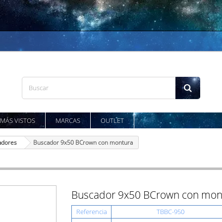
MÁS VISTOS
MARCAS
OUTLET
adores
Buscador 9x50 BCrown con montura
Buscador 9x50 BCrown con mon
Referencia
TBBC-950