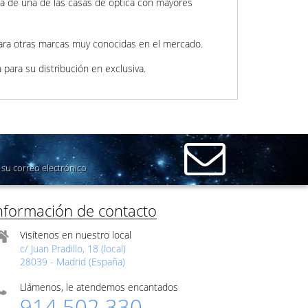
a de una de las casas de óptica con mayores
para otras marcas muy conocidas en el mercado.
para su distribución en exclusiva.
su correo electrónico
nformación de contacto
Visítenos en nuestro local
c/ Juan Pradillo, 18 (local)
28039 - Madrid (España)
Llámenos, le atendemos encantados
914 502 330