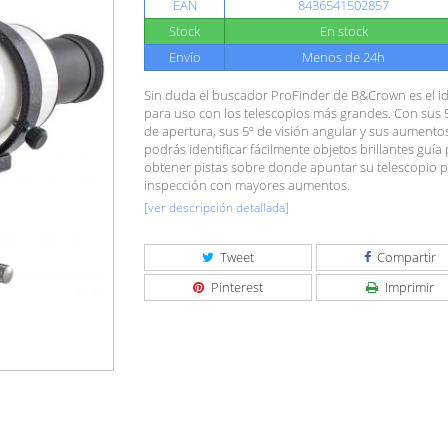
EAN
8436541502857
Stock
En stock
Envío
Menos de 24h
Sin duda el buscador ProFinder de B&Crown es el id
para uso con los telescopios más grandes. Con sus
de apertura, sus 5º de visión angular y sus aumentos
podrás identificar fácilmente objetos brillantes guía
obtener pistas sobre donde apuntar su telescopio 
inspección con mayores aumentos.
[ver descripción detallada]
Tweet
Compartir
Pinterest
Imprimir