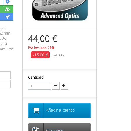
eal
 50 mm
44,00 €
 9x,
 para
IVA Incluido 21%
para una
-15,00 €
59,00 €
Cantidad:
Añadir al carrito
Comparar