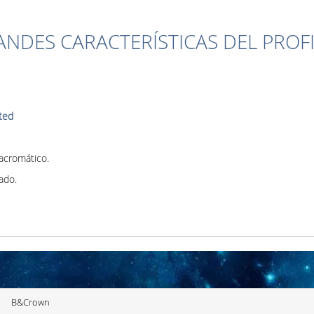
ANDES CARACTERÍSTICAS DEL PROF
ted
 acromático.
ado.
B&Crown