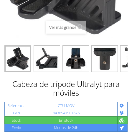
Ver más grande
Cabeza de trípode Ultralyt para
móviles
Referencia
CTU-MOV
EAN
8436541501676
Stock
En stock
Envío
Menos de 24h