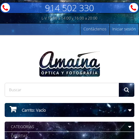
914 502 330
L-V 10:00 a 14:00 y 16:00 a 20:00
Contáctenos
Iniciar sesión
Carrito:
Vacío
CATEGORÍAS
OFERTAS