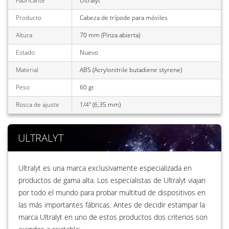
Fabricante
Ultralyt
Producto
Cabeza de trípode para móviles
Altura
70 mm (Pinza abierta)
Estado
Nuevo
Material
ABS (Acrylonitrile butadiene styrene)
Peso
60 gr
Rosca de ajuste
1/4" (6,35 mm)
ULTRALYT
Ultralyt es una marca exclusivamente especializada en
productos de gama alta. Los especialistas de Ultralyt viajan
por todo el mundo para probar multitud de dispositivos en
las más importantes fábricas. Antes de decidir estampar la
marca Ultralyt en uno de estos productos dos criterios son