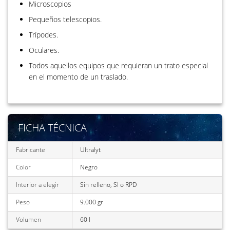
Microscopios
Pequeños telescopios.
Trípodes.
Oculares.
Todos aquellos equipos que requieran un trato especial
en el momento de un traslado.
FICHA TÉCNICA
Fabricante
Ultralyt
Color
Negro
Interior a elegir
Sin relleno, SI o RPD
Peso
9.000 gr
Volumen
60 l