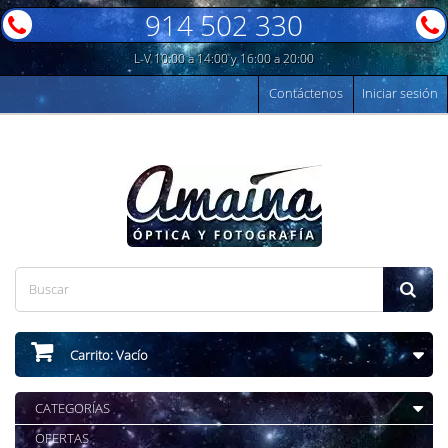
914 502 330
L-V 10:00 a 14:00 y 16:00 a 20:00
Contáctenos
Iniciar sesión
Carrito:
Vacío
CATEGORÍAS
OFERTAS