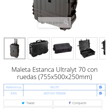
Ver más grande
Maleta Estanca Ultralyt 70 con
ruedas (755x500x250mm)
Referencia
MU70
EAN
4031541700506
Tweet
Compartir