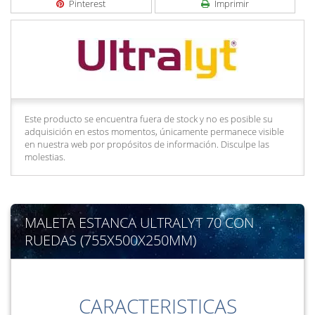
Pinterest
Imprimir
Este producto se encuentra fuera de stock y no es posible su
adquisición en estos momentos, únicamente permanece visible
en nuestra web por propósitos de información. Disculpe las
molestias.
MALETA ESTANCA ULTRALYT 70 CON
RUEDAS (755X500X250MM)
CARACTERISTICAS