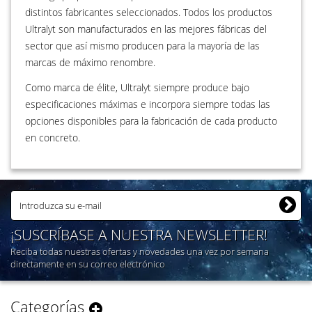
distintos fabricantes seleccionados. Todos los productos
Ultralyt son manufacturados en las mejores fábricas del
sector que así mismo producen para la mayoría de las
marcas de máximo renombre.
Como marca de élite, Ultralyt siempre produce bajo
especificaciones máximas e incorpora siempre todas las
opciones disponibles para la fabricación de cada producto
en concreto.
¡SUSCRÍBASE A NUESTRA NEWSLETTER!
Reciba todas nuestras ofertas y novedades una vez por semana
directamente en su correo electrónico
Categorías