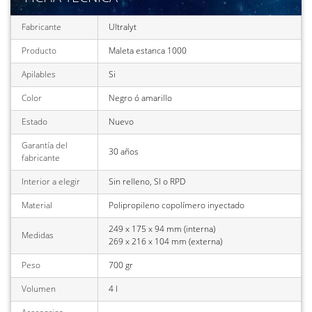
Fabricante
Ultralyt
Producto
Maleta estanca 1000
Apilables
Si
Color
Negro ó amarillo
Estado
Nuevo
Garantía del
30 años
fabricante
Interior a elegir
Sin relleno, SI o RPD
Material
Polipropileno copolímero inyectado
249 x 175 x 94 mm (interna)
Medidas
269 x 216 x 104 mm (externa)
Peso
700 gr
Volumen
4 l