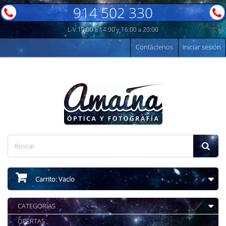
914 502 330
L-V 10:00 a 14:00 y 16:00 a 20:00
Contáctenos
Iniciar sesión
Carrito:
Vacío
CATEGORÍAS
OFERTAS