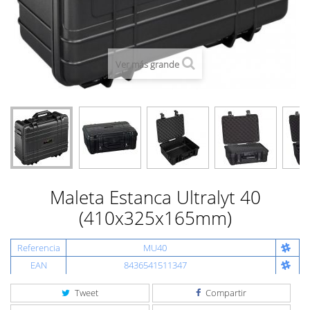
Ver más grande
Maleta Estanca Ultralyt 40
(410x325x165mm)
Referencia
MU40
EAN
8436541511347
Tweet
Compartir