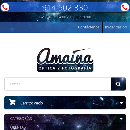
914 502 330
L-V 10:00 a 14:00 y 16:00 a 20:00
Contáctenos
Iniciar sesión
Carrito:
Vacío
CATEGORÍAS
OFERTAS