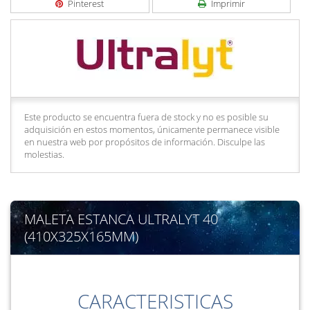
Pinterest
Imprimir
Este producto se encuentra fuera de stock y no es posible su
adquisición en estos momentos, únicamente permanece visible
en nuestra web por propósitos de información. Disculpe las
molestias.
MALETA ESTANCA ULTRALYT 40
(410X325X165MM)
CARACTERISTICAS