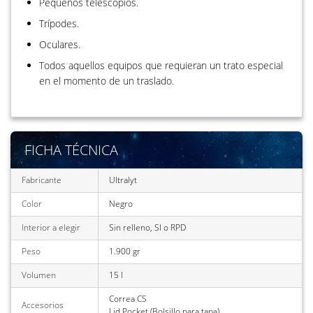
Pequeños telescopios.
Trípodes.
Oculares.
Todos aquellos equipos que requieran un trato especial
en el momento de un traslado.
FICHA TÉCNICA
Fabricante
Ultralyt
Color
Negro
Interior a elegir
Sin relleno, SI o RPD
Peso
1.900 gr
Volumen
15 l
Correa CS
Accesorios
Lid Pocket (Bolsillo para tapa)