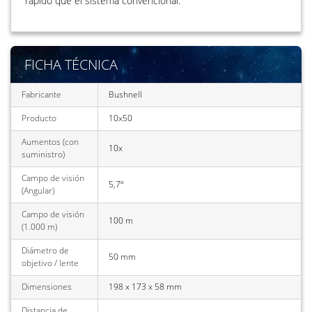
rápido que el sistema convencional.
FICHA TÉCNICA
Fabricante
Bushnell
Producto
10x50
Aumentos (con
10x
suministro)
Campo de visión
5,7º
(Angular)
Campo de visión
100 m
(1.000 m)
Diámetro de
50 mm
objetivo / lente
Dimensiones
198 x 173 x 58 mm
Distancia de