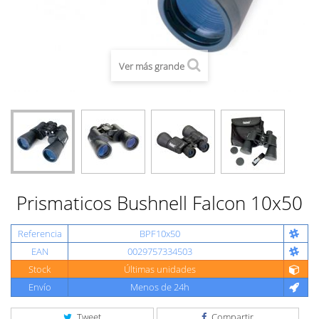
Ver más grande
Prismaticos Bushnell Falcon 10x50
Referencia
BPF10x50
EAN
0029757334503
Stock
Últimas unidades
Envío
Menos de 24h
Tweet
Compartir