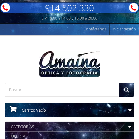
914 502 330
L-V 10:00 a 14:00 y 16:00 a 20:00
Contáctenos
Iniciar sesión
Carrito:
Vacío
CATEGORÍAS
OFERTAS