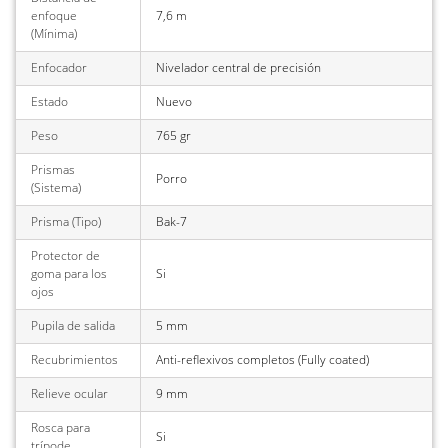
enfoque
7,6 m
(Mínima)
Enfocador
Nivelador central de precisión
Estado
Nuevo
Peso
765 gr
Prismas
Porro
(Sistema)
Prisma (Tipo)
Bak-7
Protector de
goma para los
Si
ojos
Pupila de salida
5 mm
Recubrimientos
Anti-reflexivos completos (Fully coated)
Relieve ocular
9 mm
Rosca para
Si
trípode