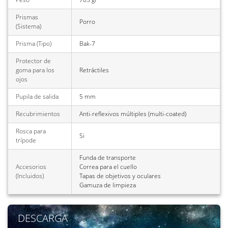
Prismas
Porro
(Sistema)
Prisma (Tipo)
Bak-7
Protector de
goma para los
Retráctiles
ojos
Pupila de salida
5 mm
Recubrimientos
Anti-reflexivos múltiples (multi-coated)
Rosca para
Si
trípode
Funda de transporte
Accesorios
Correa para el cuello
(Incluidos)
Tapas de objetivos y oculares
Gamuza de limpieza
DESCARGA