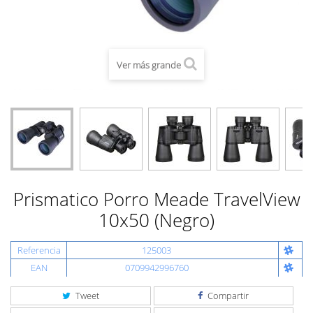
Ver más grande
Prismatico Porro Meade TravelView
10x50 (Negro)
Referencia
125003
EAN
0709942996760
Tweet
Compartir