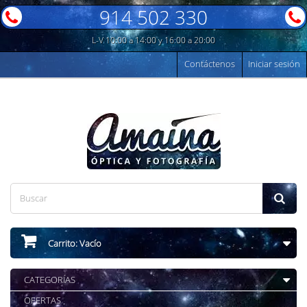
914 502 330
L-V 10:00 a 14:00 y 16:00 a 20:00
Contáctenos
Iniciar sesión
Carrito:
Vacío
CATEGORÍAS
OFERTAS