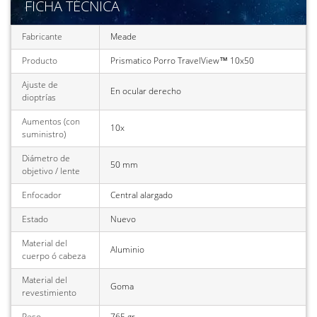
FICHA TÉCNICA
Fabricante
Meade
Producto
Prismatico Porro TravelView™ 10x50
Ajuste de
En ocular derecho
dioptrías
Aumentos (con
10x
suministro)
Diámetro de
50 mm
objetivo / lente
Enfocador
Central alargado
Estado
Nuevo
Material del
Aluminio
cuerpo ó cabeza
Material del
Goma
revestimiento
Peso
765 gr