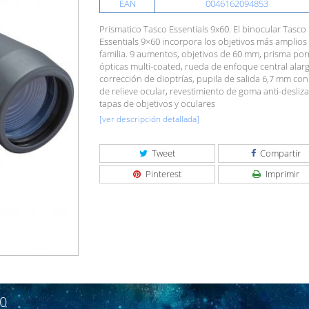
EAN
0046162094853
Prismatico Tasco Essentials 9x60. El binocular Tasco
Essentials 9×60 incorpora los objetivos más amplios
familia. 9 aumentos, objetivos de 60 mm, prisma por
ópticas multi-coated, rueda de enfoque central alar
corrección de dioptrías, pupila de salida 6,7 mm co
de relieve ocular, revestimiento de goma anti-desliza
tapas de objetivos y oculares
[ver descripción detallada]
Tweet
Compartir
Pinterest
Imprimir
0