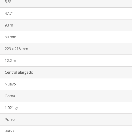
5,3º
47,7º
93 m
60 mm
229 x 216 mm
12,2 m
Central alargado
Nuevo
Goma
1.021 gr
Porro
Bak-7