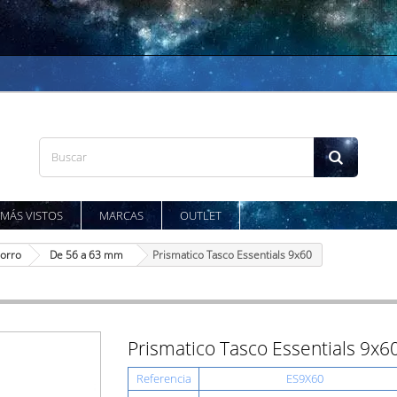
MÁS VISTOS
MARCAS
OUTLET
Porro
De 56 a 63 mm
Prismatico Tasco Essentials 9x60
Prismatico Tasco Essentials 9x6
Referencia
ES9X60