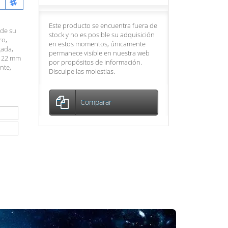
Este producto se encuentra fuera de
 de su
stock y no es posible su adquisición
ro,
en estos momentos, únicamente
gada,
permanece visible en nuestra web
n 22 mm
por propósitos de información.
nte,
Disculpe las molestias.
Comparar