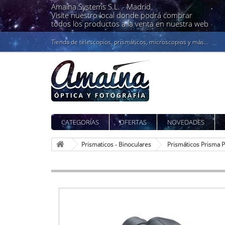
Amaina Systems S.L. -
Madrid
Visíte nuestro local donde podrá comprar
todos los productos a la venta en nuestra web
Tienda de telescopios, prismáticos, microscopios y más...
CATEGORÍAS
OFERTAS
NOVEDADES
Prismaticos - Binoculares
Prismáticos Prisma 