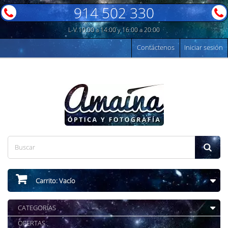
914 502 330
L-V 10:00 a 14:00 y 16:00 a 20:00
Contáctenos
Iniciar sesión
Carrito:
Vacío
CATEGORÍAS
OFERTAS