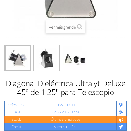
Ver más grande
Diagonal Dieléctrica Ultralyt Deluxe
45º de 1,25" para Telescopio
Referencia
UBM-TP011
EAN
8436541513228
Stock
Últimas unidades
Envío
Menos de 24h