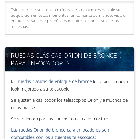
Este producto se encuentra fuera de stock y no es posible su
adquisición en estos momentos, únicamente permanece visible
en nuestra web por propósitos de información. Disculpe las
molestias.
RUEDAS CLÁSICAS ORION DE BRONCE
PARA ENFOCADORES
las
ruedas clásicas de enfoque de bronce
le darán un nuevo
look mejorado a su telescopio.
Se ajustan a casi todos los telescopios Orion y a muchos de
otras marcas.
Se venden en parejas con los tornillos de montaje.
Las ruedas Orion de bronce para enfocadores son
compatibles con los siguientes telescopios: