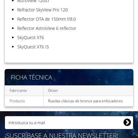
AstroView 120ST
Refractor SkyView Pro 120
Reflector OTA de 150mm f/8.0
Reflector AstroView 6 reflector
SkyQuest XT6
SkyQuest XT6 IS
FICHA TÉCNICA
Fabricante
Orion
Producto
Ruedas clásicas de bronce para enfocadores
¡SUSCRÍBASE A NUESTRA NEWSLETTER!