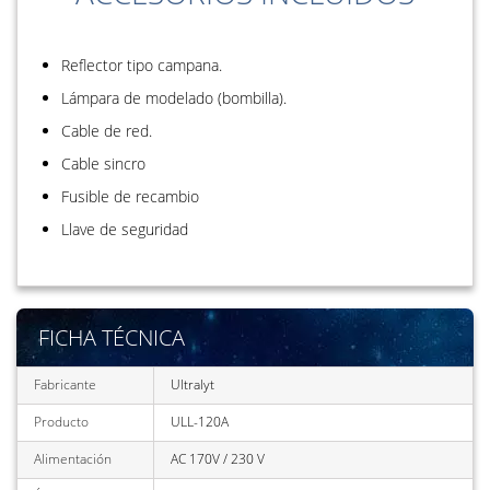
Reflector tipo campana.
Lámpara de modelado (bombilla).
Cable de red.
Cable sincro
Fusible de recambio
Llave de seguridad
FICHA TÉCNICA
Fabricante
Ultralyt
Producto
ULL-120A
Alimentación
AC 170V / 230 V