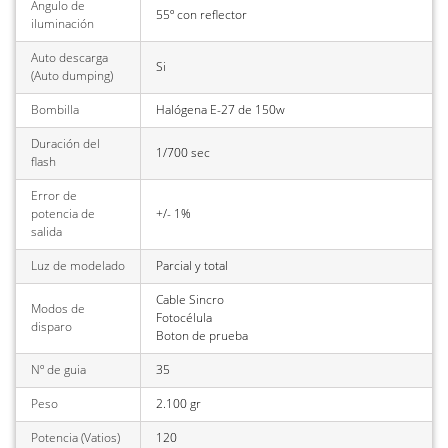
Ángulo de
55º con reflector
iluminación
Auto descarga
Si
(Auto dumping)
Bombilla
Halógena E-27 de 150w
Duración del
1/700 sec
flash
Error de
potencia de
+/- 1%
salida
Luz de modelado
Parcial y total
Cable Sincro
Modos de
Fotocélula
disparo
Boton de prueba
Nº de guia
35
Peso
2.100 gr
Potencia (Vatios)
120