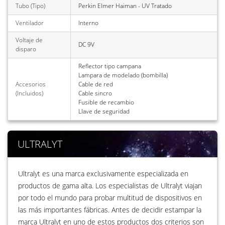
Tubo (Tipo)
Perkin Elmer Haiman - UV Tratado
Ventilador
Interno
Voltaje de
DC 9V
disparo
Reflector tipo campana
Lampara de modelado (bombilla)
Accesorios
Cable de red
(Incluidos)
Cable sincro
Fusible de recambio
Llave de seguridad
ULTRALYT
Ultralyt es una marca exclusivamente especializada en
productos de gama alta. Los especialistas de Ultralyt viajan
por todo el mundo para probar multitud de dispositivos en
las más importantes fábricas. Antes de decidir estampar la
marca Ultralyt en uno de estos productos dos criterios son