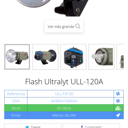
Ver más grande
Flash Ultralyt ULL-120A
Referencia
ULL-FA120
EAN
8436541504554
Stock
En stock
Envío
Menos de 24h
Tweet
Compartir