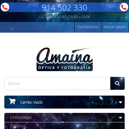
914 502 330
L-V 10:00 a 14:00 y 16:00 a 20:00
Contáctenos
Iniciar sesión
Carrito:
Vacío
CATEGORÍAS
OFERTAS