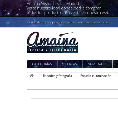
Amaina Systems S.L. -
Madrid
Visíte nuestro local donde podrá comprar
todos los productos a la venta en nuestra web
Tienda de telescopios, prismáticos, microscopios y más...
CATEGORÍAS
OFERTAS
NOVEDADES
Tripodes y fotografia
Estudio e iluminación