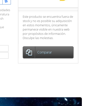
nsidades
eratura
Este producto se encuentra fuera de
ash
stock y no es posible su adquisición
en estos momentos, únicamente
que
permanece visible en nuestra web
por propósitos de información.
Disculpe las molestias.
Comparar