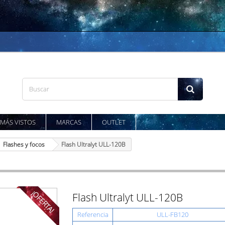
MÁS VISTOS
MARCAS
OUTLET
Flashes y focos
Flash Ultralyt ULL-120B
¡OFERTA!
Flash Ultralyt ULL-120B
Referencia
ULL-FB120