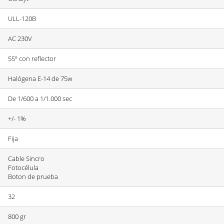
ULL-120B
AC 230V
55º con reflector
Halógena E-14 de 75w
De 1/600 a 1/1.000 sec
+/- 1%
Fija
Cable Sincro
Fotocélula
Boton de prueba
32
800 gr