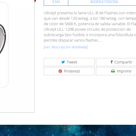
EAN
8436541504356
Ultralyt presenta la Serie ULL-B de Flashes con inte
que van desde 120 w/seg. a los 180 w/seg. con temp
de color de 5600 K, potencia de salida variable. El Fl
Ultralyt ULL-120B posee circuito de protección de
sobrecarga tipo fusible, e incorpora una fotocélula 
permite disparar varios flashes ...
[ver descripción detallada]
Tweet
Compartir
Pinterest
Imprimir