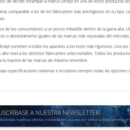
tes de decidir estampar la marca Ultralyt en uno de estos productos dos 
a, comparable a los de los fabricantes más prestigiosos en su tipo. Los
os.
nce de los consumidores a un precio imbatible dentro de la gama alta. 
ntes o absolutamente iguales de las marcas más reputadas del mercado.
ltralyt someten a todos los aparatos a los tests más rigurosos. Una vez
 alto nivel a los distintos fabricantes seleccionados. Todos los product
ra la mayoría de las marcas de máximo renombre.
bajo especificaciones máximas e incorpora siempre todas las opciones d
SUSCRÍBASE A NUESTRA NEWSLETTER!
iba todas nuestras ofertas y novedades una vez por semana directamente en 