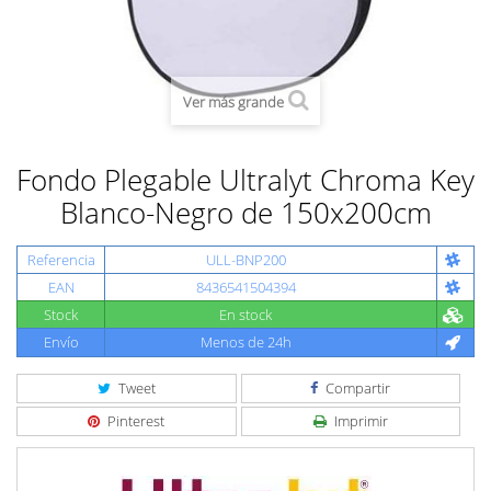
Ver más grande
Fondo Plegable Ultralyt Chroma Key
Blanco-Negro de 150x200cm
Referencia
ULL-BNP200
EAN
8436541504394
Stock
En stock
Envío
Menos de 24h
Tweet
Compartir
Pinterest
Imprimir