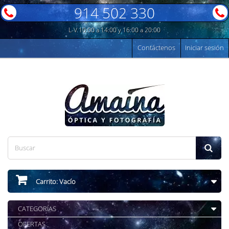
914 502 330
L-V 10:00 a 14:00 y 16:00 a 20:00
Contáctenos
Iniciar sesión
Carrito:
Vacío
CATEGORÍAS
OFERTAS