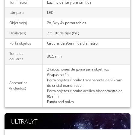
Iluminación
Luz incidente y transmitida
Lámpara
LED
Objetivo(s)
2x, 3x y 4x permutables
Ocular(es)
2 x 10x de tipo (WF)
Porta objetos
Circular de 95mm de díametro
Toma de
30,5 mm
oculares
2 capuchones de goma para objetivos
Grapas retén
Porta objetos circular transparente de 95 mm
Accesorios
de cristal esmerilado.
(Incluidos)
Porta objetos circular acrílico blanco/negro de
95 mm
Funda anti polvo
ULTRALYT