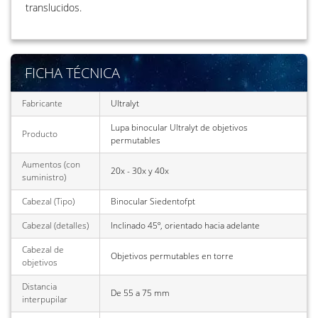
translucidos.
FICHA TÉCNICA
Fabricante
Ultralyt
Lupa binocular Ultralyt de objetivos
Producto
permutables
Aumentos (con
20x - 30x y 40x
suministro)
Cabezal (Tipo)
Binocular Siedentofpt
Cabezal (detalles)
Inclinado 45º, orientado hacia adelante
Cabezal de
Objetivos permutables en torre
objetivos
Distancia
De 55 a 75 mm
interpupilar