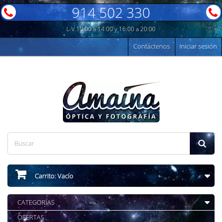
914 502 330
L-V 10:00 a 14:00 y 16:00 a 20:00
Contáctenos
Iniciar sesión
Carrito:
Vacío
CATEGORÍAS
OFERTAS