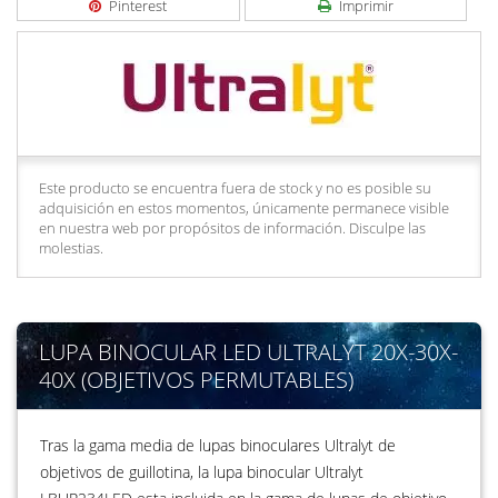
Pinterest
Imprimir
Este producto se encuentra fuera de stock y no es posible su
adquisición en estos momentos, únicamente permanece visible
en nuestra web por propósitos de información. Disculpe las
molestias.
LUPA BINOCULAR LED ULTRALYT 20X-30X-
40X (OBJETIVOS PERMUTABLES)
Tras la gama media de lupas binoculares Ultralyt de
objetivos de guillotina, la lupa binocular Ultralyt