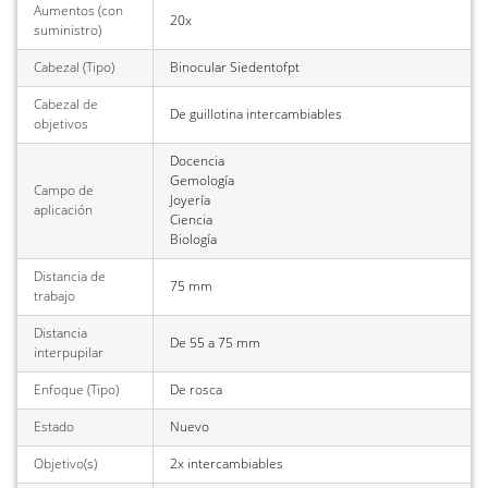
Aumentos (con
20x
suministro)
Cabezal (Tipo)
Binocular Siedentofpt
Cabezal de
De guillotina intercambiables
objetivos
Docencia
Gemología
Campo de
Joyería
aplicación
Ciencia
Biología
Distancia de
75 mm
trabajo
Distancia
De 55 a 75 mm
interpupilar
Enfoque (Tipo)
De rosca
Estado
Nuevo
Objetivo(s)
2x intercambiables