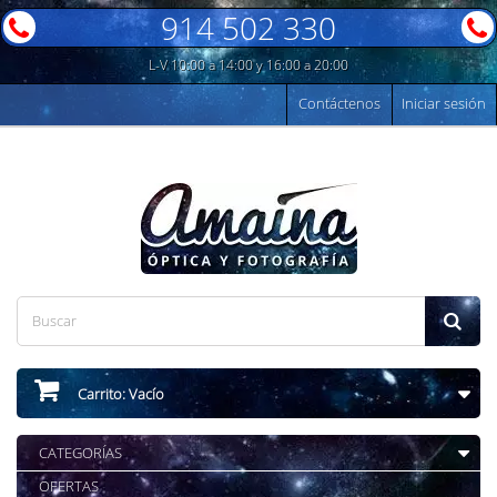
914 502 330
L-V 10:00 a 14:00 y 16:00 a 20:00
Contáctenos
Iniciar sesión
Carrito:
Vacío
CATEGORÍAS
OFERTAS