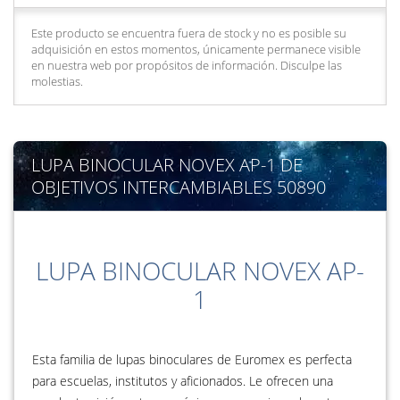
Este producto se encuentra fuera de stock y no es posible su
adquisición en estos momentos, únicamente permanece visible
en nuestra web por propósitos de información. Disculpe las
molestias.
LUPA BINOCULAR NOVEX AP-1 DE
OBJETIVOS INTERCAMBIABLES 50890
LUPA BINOCULAR NOVEX AP-
1
Esta familia de lupas binoculares de Euromex es perfecta
para escuelas, institutos y aficionados. Le ofrecen una