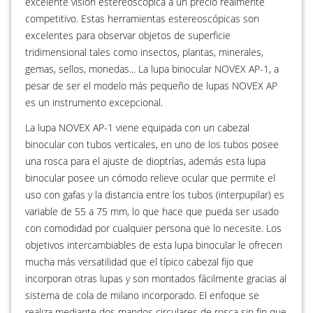
excelente visión estereoscópica a un precio realmente
competitivo. Estas herramientas estereoscópicas son
excelentes para observar objetos de superficie
tridimensional tales como insectos, plantas, minerales,
gemas, sellos, monedas... La lupa binocular NOVEX AP-1, a
pesar de ser el modelo más pequeño de lupas NOVEX AP
es un instrumento excepcional.
La lupa NOVEX AP-1 viene equipada con un cabezal
binocular con tubos verticales, en uno de los tubos posee
una rosca para el ajuste de dioptrías, además esta lupa
binocular posee un cómodo relieve ocular que permite el
uso con gafas y la distancia entre los tubos (interpupilar) es
variable de 55 a 75 mm, lo que hace que pueda ser usado
con comodidad por cualquier persona que lo necesite. Los
objetivos intercambiables de esta lupa binocular le ofrecen
mucha más versatilidad que el típico cabezal fijo que
incorporan otras lupas y son montados fácilmente gracias al
sistema de cola de milano incorporado. El enfoque se
realiza mediante dos mandos circulares de rosca sin fin que