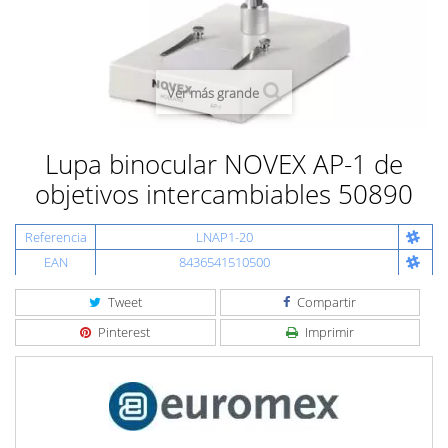
Ver más grande
Lupa binocular NOVEX AP-1 de
objetivos intercambiables 50890
Referencia
LNAP1-20
EAN
8436541510500
Tweet
Compartir
Pinterest
Imprimir