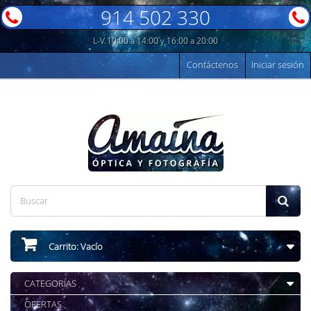
914 502 330
L-V 10:00 a 14:00 y 16:00 a 20:00
Contáctenos
Iniciar sesión
Carrito:
Vacío
CATEGORÍAS
OFERTAS