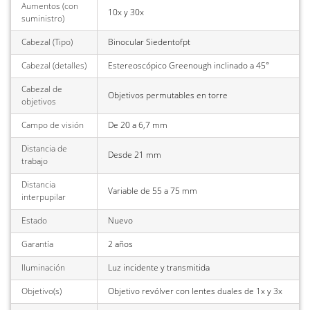
Aumentos (con
10x y 30x
suministro)
Cabezal (Tipo)
Binocular Siedentofpt
Cabezal (detalles)
Estereoscópico Greenough inclinado a 45°
Cabezal de
Objetivos permutables en torre
objetivos
Campo de visión
De 20 a 6,7 mm
Distancia de
Desde 21 mm
trabajo
Distancia
Variable de 55 a 75 mm
interpupilar
Estado
Nuevo
Garantía
2 años
Iluminación
Luz incidente y transmitida
Objetivo(s)
Objetivo revólver con lentes duales de 1x y 3x