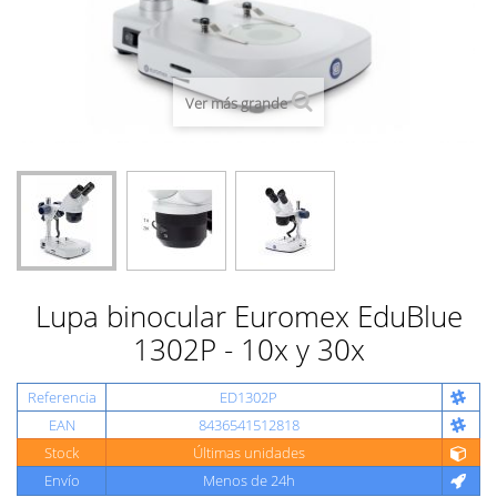
Ver más grande
Lupa binocular Euromex EduBlue
1302P - 10x y 30x
Referencia
ED1302P
EAN
8436541512818
Stock
Últimas unidades
Envío
Menos de 24h