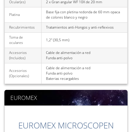
Ocular(es)
2 x Gran angular WF 10X de 20 mm
Base fija con pletina redonda de 60 mm opaca
Platina
de colores blanco y negro
Recubrimientos
Tratamientos anti-Hongos y anti-reflexivos
Toma de
1,2" (30,5 mm)
oculares
Accesorios
Cable de alimentación a red
(Incluidos)
Funda anti-polvo
Cable de alimentación a red
Accesorios
Funda anti-polvo
(Opcionales)
Baterias recargables
EUROMEX
EUROMEX MICROSCOPEN