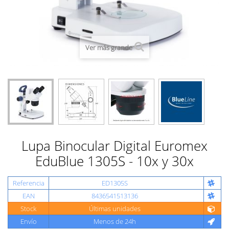
Ver más grande
Lupa Binocular Digital Euromex
EduBlue 1305S - 10x y 30x
Referencia
ED1305S
EAN
8436541513136
Stock
Últimas unidades
Envío
Menos de 24h