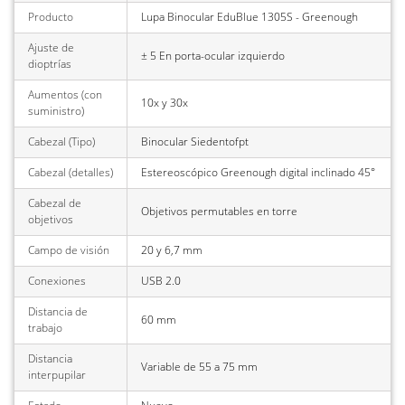
Producto
Lupa Binocular EduBlue 1305S - Greenough
Ajuste de
± 5 En porta-ocular izquierdo
dioptrías
Aumentos (con
10x y 30x
suministro)
Cabezal (Tipo)
Binocular Siedentofpt
Cabezal (detalles)
Estereoscópico Greenough digital inclinado 45°
Cabezal de
Objetivos permutables en torre
objetivos
Campo de visión
20 y 6,7 mm
Conexiones
USB 2.0
Distancia de
60 mm
trabajo
Distancia
Variable de 55 a 75 mm
interpupilar