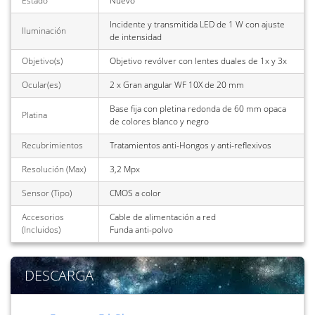
Estado
Nuevo
Incidente y transmitida LED de 1 W con ajuste
Iluminación
de intensidad
Objetivo(s)
Objetivo revólver con lentes duales de 1x y 3x
Ocular(es)
2 x Gran angular WF 10X de 20 mm
Base fija con pletina redonda de 60 mm opaca
Platina
de colores blanco y negro
Recubrimientos
Tratamientos anti-Hongos y anti-reflexivos
Resolución (Max)
3,2 Mpx
Sensor (Tipo)
CMOS a color
Accesorios
Cable de alimentación a red
(Incluidos)
Funda anti-polvo
DESCARGA