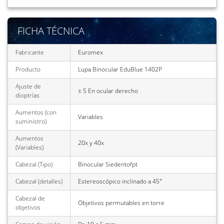
FICHA TÉCNICA
Fabricante
Euromex
Producto
Lupa Binocular EduBlue 1402P
Ajuste de
± 5 En ocular derecho
dioptrías
Aumentos (con
Variables
suministro)
Aumentos
20x y 40x
(Variables)
Cabezal (Tipo)
Binocular Siedentofpt
Cabezal (detalles)
Estereoscópico inclinado a 45°
Cabezal de
Objetivos permutables en torre
objetivos