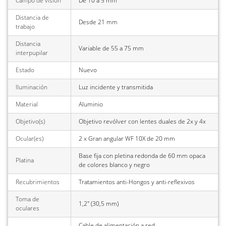
Campo de visión
De 10 a 5 mm
Distancia de
Desde 21 mm
trabajo
Distancia
Variable de 55 a 75 mm
interpupilar
Estado
Nuevo
Iluminación
Luz incidente y transmitida
Material
Aluminio
Objetivo(s)
Objetivo revólver con lentes duales de 2x y 4x
Ocular(es)
2 x Gran angular WF 10X de 20 mm
Base fija con pletina redonda de 60 mm opaca
Platina
de colores blanco y negro
Recubrimientos
Tratamientos anti-Hongos y anti-reflexivos
Toma de
1,2" (30,5 mm)
oculares
Cable de alimentación a red