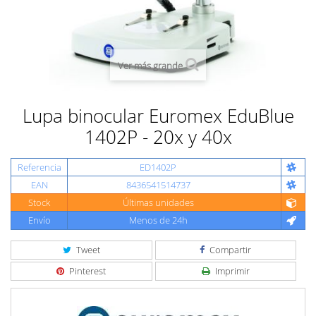
Ver más grande
Lupa binocular Euromex EduBlue
1402P - 20x y 40x
Referencia
ED1402P
EAN
8436541514737
Stock
Últimas unidades
Envío
Menos de 24h
Tweet
Compartir
Pinterest
Imprimir