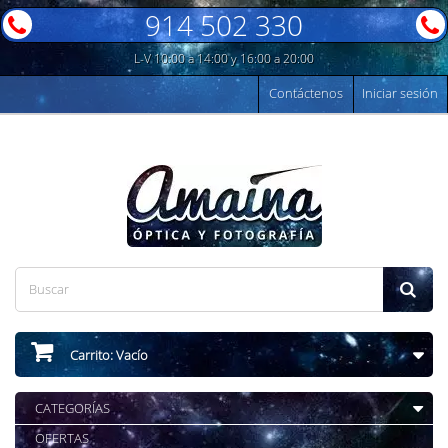
914 502 330
L-V 10:00 a 14:00 y 16:00 a 20:00
Contáctenos
Iniciar sesión
Carrito:
Vacío
CATEGORÍAS
OFERTAS