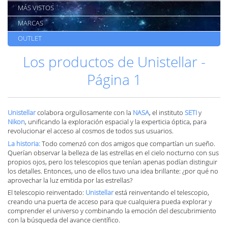
MÁS VISTOS
MARCAS
OUTLET
Los productos de Unistellar -
Página 1
Unistellar
colabora orgullosamente con la
NASA
, el instituto
SETI
y
Nikon
, unificando la exploración espacial y la experticia óptica, para
revolucionar el acceso al cosmos de todos sus usuarios.
La historia:
Todo comenzó con dos amigos que compartían un sueño.
Querían observar la belleza de las estrellas en el cielo nocturno con sus
propios ojos, pero los telescopios que tenían apenas podían distinguir
los detalles. Entonces, uno de ellos tuvo una idea brillante: ¿por qué no
aprovechar la luz emitida por las estrellas?
El telescopio reinventado:
Unistellar
está reinventando el telescopio,
creando una puerta de acceso para que cualquiera pueda explorar y
comprender el universo y combinando la emoción del descubrimiento
con la búsqueda del avance científico.