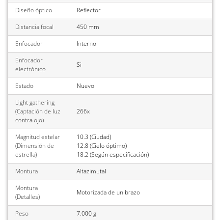
Diseño óptico
Reflector
Distancia focal
450 mm
Enfocador
Interno
Enfocador
Si
electrónico
Estado
Nuevo
Light gathering
(Captación de luz
266x
contra ojo)
Magnitud estelar
10.3 (Ciudad)
(Dimensión de
12.8 (Cielo óptimo)
estrella)
18.2 (Según especificación)
Montura
Altazimutal
Montura
Motorizada de un brazo
(Detalles)
Peso
7.000 g