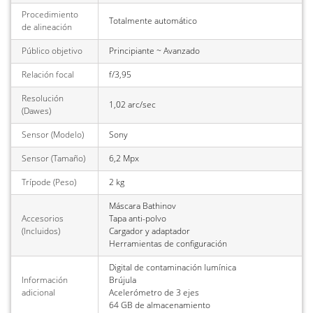
Procedimiento
Totalmente automático
de alineación
Público objetivo
Principiante ~ Avanzado
Relación focal
f/3,95
Resolución
1,02 arc/sec
(Dawes)
Sensor (Modelo)
Sony
Sensor (Tamaño)
6,2 Mpx
Trípode (Peso)
2 kg
Máscara Bathinov
Accesorios
Tapa anti-polvo
(Incluidos)
Cargador y adaptador
Herramientas de configuración
Digital de contaminación lumínica
Información
Brújula
adicional
Acelerómetro de 3 ejes
64 GB de almacenamiento