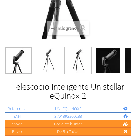
Ver más grande
Telescopio Inteligente Unistellar
eQuinox 2
Referencia
UNI-EQUINOX2
EAN
3701393200233
Stock
Por distribuidor
Envío
De 5 a 7 días