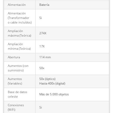
Alimentación
Batería
Alimentación
(Transformador
Si
o cable incluídos)
Ampliación
274X
máxima (Teórica)
Ampliación
17X
mínima (Teórica)
Abertura
114 mm
Aumentos (con
50x
suministro)
Aumentos
50x (óptico)
(Variables)
Hasta 400x (digital)
Base de datos
Más de 5.000 objetos
celeste
Conexiones
Si
(WiFi)