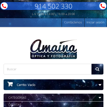
914 502 330
L-V 10:00 a 14:00 y 16:00 a 20:00
Contáctenos
Iniciar sesión
Carrito:
Vacío
CATEGORÍAS
OFERTAS