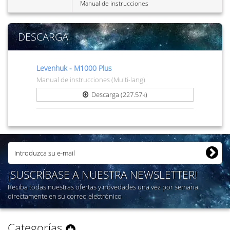
Manual de instrucciones
DESCARGA
Levenhuk - M1000 Plus
Manual de instrucciones (Multi-lang)
Descarga (227.57k)
¡SUSCRÍBASE A NUESTRA NEWSLETTER!
Reciba todas nuestras ofertas y novedades una vez por semana
directamente en su correo electrónico
Categorías