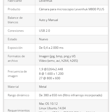
Fabricante
Levenhuk
Producto
Cámara para microscopio Levenhuk M800 PLUS
Balance de
Auto y Manual
blancos
Conexiones
USB 2.0
Estado
Nuevo
Exposición
De 0,4 a 2.000 ms
Formatos de
Imagen (jpg, bmp, png y tif)
archivo
Vídeo (wmv, avi, h264, h265)
1,9 @3264x2.448
Frecuencia de
8 @ 1.600 x 1.200
imagen
27 @ 800 x 600
Material
Metal
Rango dinámico
De 380 a 650 nm (filtro infrarrojo incorporado)
Mac OS 10.12
Linux Ubuntu 14.04
Requerimientos