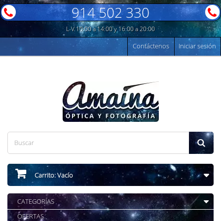
914 502 330
L-V 10:00 a 14:00 y 16:00 a 20:00
Contáctenos
Iniciar sesión
Carrito:
Vacío
CATEGORÍAS
OFERTAS