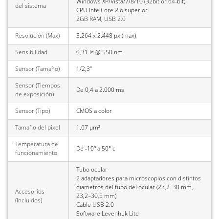
Windows XP/Vista/7/8/10 (32bit or 64-bit)
del sistema
CPU IntelCore 2 o superior
2GB RAM, USB 2.0
Resolución (Max)
3.264 x 2.448 px (max)
Sensibilidad
0,31 ls @ 550 nm
Sensor (Tamaño)
1/2,3''
Sensor (Tiempos
De 0,4 a 2.000 ms
de exposición)
Sensor (Tipo)
CMOS a color
Tamaño del pixel
1,67 µm²
Temperatura de
De -10º a 50° c
funcionamiento
Tubo ocular
2 adaptadores para microscopios con distintos
diametros del tubo del ocular (23,2–30 mm,
Accesorios
23,2–30,5 mm)
(Incluidos)
Cable USB 2.0
Software Levenhuk Lite