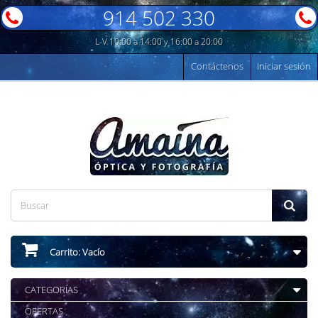
914 502 330
L-V 10:00 a 14:00 y 16:00 a 20:00
Contáctenos
Iniciar sesión
Carrito:
Vacío
CATEGORÍAS
OFERTAS