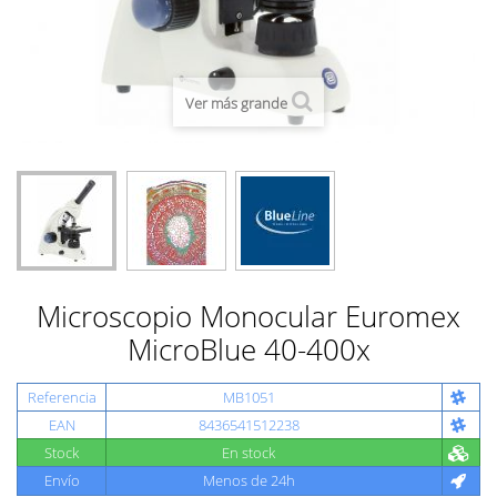
Ver más grande
Microscopio Monocular Euromex
MicroBlue 40-400x
Referencia
MB1051
EAN
8436541512238
Stock
En stock
Envío
Menos de 24h