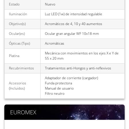
Estado
Nuevo
Iluminación
Luz LED (1w) de intensidad regulable
Objetivo(s)
Acromáticos de 4, 10 y 40 aumentos
Ocular(es)
Ocular gran angular WF 10x18 mm
Ópticas (Tipo)
Acromáticas
Mecánica con movimientos en los ejes X e Y de
Platina
55 x 20 mm
Recubrimientos
Tratamientos anti-Hongos y anti-reflexivos
Adaptador de corriente (cargador)
Accesorios
Funda protectora
(Incluidos)
Manual de usuario
Filtro neutro
EUROMEX