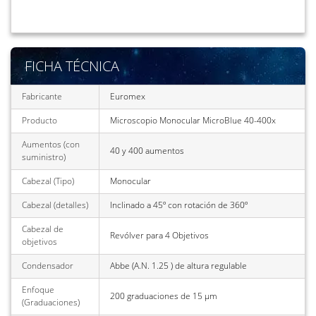
FICHA TÉCNICA
Fabricante
Euromex
Producto
Microscopio Monocular MicroBlue 40-400x
Aumentos (con
40 y 400 aumentos
suministro)
Cabezal (Tipo)
Monocular
Cabezal (detalles)
Inclinado a 45º con rotación de 360º
Cabezal de
Revólver para 4 Objetivos
objetivos
Condensador
Abbe (A.N. 1.25 ) de altura regulable
Enfoque
200 graduaciones de 15 µm
(Graduaciones)