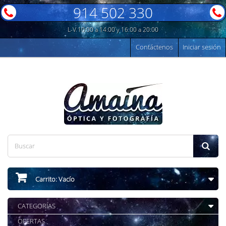
914 502 330
L-V 10:00 a 14:00 y 16:00 a 20:00
Contáctenos
Iniciar sesión
Carrito:
Vacío
CATEGORÍAS
OFERTAS