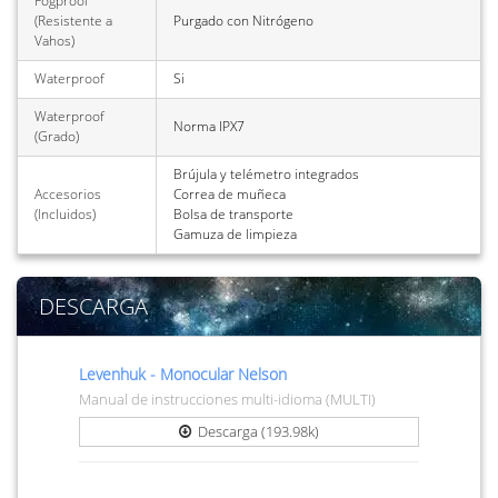
Fogproof
(Resistente a
Purgado con Nitrógeno
Vahos)
Waterproof
Si
Waterproof
Norma IPX7
(Grado)
Brújula y telémetro integrados
Accesorios
Correa de muñeca
(Incluidos)
Bolsa de transporte
Gamuza de limpieza
DESCARGA
Levenhuk - Monocular Nelson
Manual de instrucciones multi-idioma (MULTI)
Descarga (193.98k)