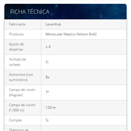
FICHA TÉCNICA
Fabricante
Levenhuk
Producto
Monocular Náutico Nelson 8x42
Ajuste de
± 4
dioptrías
Anillo(s) de
Si
sellado
Aumentos (con
8x
suministro)
Campo de visión
7º
(Angular)
Campo de visión
120 m
(1.000 m)
Compás
Si
Diámetro de