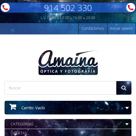
914 502 330
L-V 10:00 a 14:00 y 16:00 a 20:00
Contáctenos
Iniciar sesión
Carrito:
Vacío
CATEGORÍAS
OFERTAS