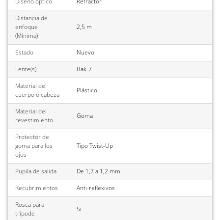
Diseño óptico
Refractor
Distancia de
enfoque
2,5 m
(Mínima)
Estado
Nuevo
Lente(s)
Bak-7
Material del
Plástico
cuerpo ó cabeza
Material del
Goma
revestimiento
Protector de
goma para los
Tipo Twist-Up
ojos
Pupila de salida
De 1,7 a 1,2 mm
Recubrimientos
Anti-reflexivos
Rosca para
Si
trípode