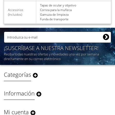
Tapas de ocular y objetivo
Accesorios
Correa para la muñeca
(Incluidos)
Gamuza de limpieza
Funda de transporte
¡SUSCRÍBASE A NUESTRA NEWSLETTER!
Reciba todas nuestras ofertas y novedades una vez por semana
directamente en su correo electrónico
Categorías
Información
Mi cuenta