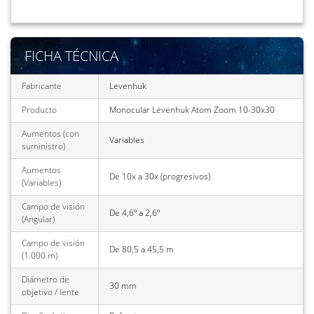
FICHA TÉCNICA
Fabricante
Levenhuk
Producto
Monocular Levenhuk Atom Zoom 10-30x30
Aumentos (con
Variables
suministro)
Aumentos
De 10x a 30x (progresivos)
(Variables)
Campo de visión
De 4,6º a 2,6º
(Angular)
Campo de visión
De 80,5 a 45,5 m
(1.000 m)
Diámetro de
30 mm
objetivo / lente