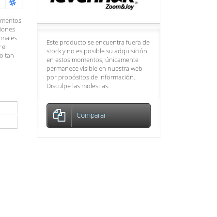
umentos
iones
nimales
Este producto se encuentra fuera de
 el
stock y no es posible su adquisición
o tan
en estos momentos, únicamente
permanece visible en nuestra web
por propósitos de información.
Disculpe las molestias.
Comparar