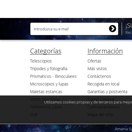
¡
Rec
Categorías
Información
Telescopios
Ofertas
Tripodes y fotografia
Más vistos
Prismaticos - Binoculares
Contáctenos
Microscopios y lupas
Recogida en local
Maletas estancas
Garantías y postventa
Vision Nocturna
Como comprar
Utilizamos cookies propias y de terceros para mejor
Telémetros Láser
Contrareembolso
Golf
Mapa del sitio
Amaina Sys