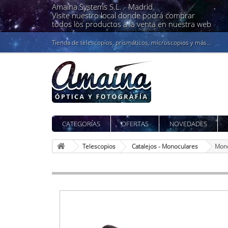
Amaina Systems S.L. -
Madrid
Visíte nuestro local donde podrá comprar
todos los productos a la venta en nuestra web
Tienda de telescopios, prismáticos, microscopios y más...
CATEGORÍAS
OFERTAS
NOVEDADES
Telescopios
Catalejos - Monoculares
Mono