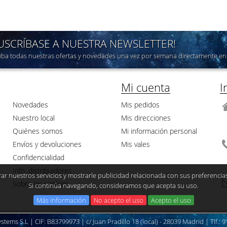
SUSCRÍBASE A NUESTRA NEWSLETTER!
iba todas nuestras ofertas y novedades una vez por semana directamente en 
Mi cuenta
I
Novedades
Mis pedidos
Nuestro local
Mis direcciones
Quiénes somos
Mi información personal
Envíos y devoluciones
Mis vales
Confidencialidad
Info. distribuidores
ar nuestros servicios y mostrarle publicidad relacionada con sus preferencia
Sobre las cookies
Si continúa navegando, consideramos que acepta su uso.
Más información
No acepto el uso
Acepto el uso
tems S.L | CIF: B83799973 | c/ Juan Pradillo 18 (local) - 28039 Madrid | Tlf.: 