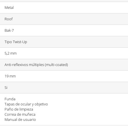
Metal
Roof
Bak-7
Tipo Twist-Up
5,2 mm
Anti-reflexivos múltiples (multi-coated)
19 mm
Si
Funda
Tapas de ocular y objetivo
Paño de limpieza
Correa de muñeca
Manual de usuario