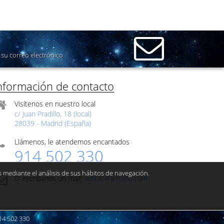
su correo electrónico
nformación de contacto
Visítenos en nuestro local
c/ Juan Pradillo, 18 (local)
28039 - Madrid (España)
Llámenos, le atendemos encantados
914 502 330
s mediante el análisis de sus hábitos de navegación.
O escribanos un mail:
ventas@amaina.com
914 502 330