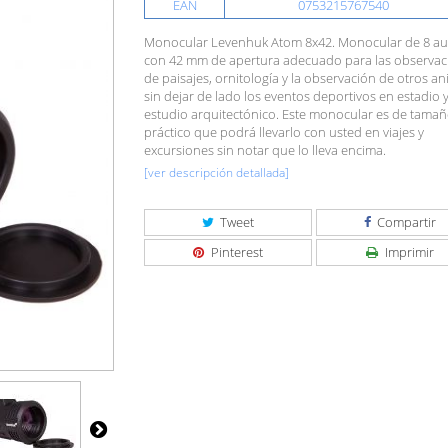
EAN
0753215767540
Monocular Levenhuk Atom 8x42. Monocular de 8 a
con 42 mm de apertura adecuado para las observac
de paisajes, ornitología y la observación de otros a
sin dejar de lado los eventos deportivos en estadio y
estudio arquitectónico. Este monocular es de tamañ
práctico que podrá llevarlo con usted en viajes y
excursiones sin notar que lo lleva encima.
[ver descripción detallada]
Tweet
Compartir
Pinterest
Imprimir