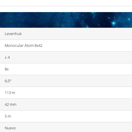
Levenhuk
Monocular Atom 8x42
± 4
8x
6,5º
113 m
42 mm
5 m
Nuevo