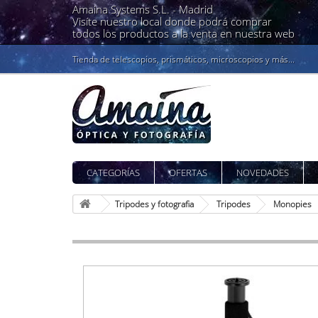
Amaina Systems S.L. -
Madrid
Visíte nuestro local donde podrá comprar
todos los productos a la venta en nuestra web
Tienda de telescopios, prismáticos, microscopios y más...
CATEGORÍAS
OFERTAS
NOVEDADES
Tripodes y fotografia
Tripodes
Monopies