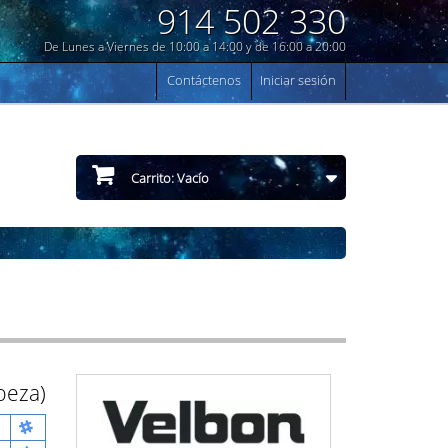
914 502 330
De Lunes a Viernes de 10:00 a 14:00 y de 16:00 a 20:00
Contáctenos
Iniciar sesión
Carrito:
Vacío
beza)