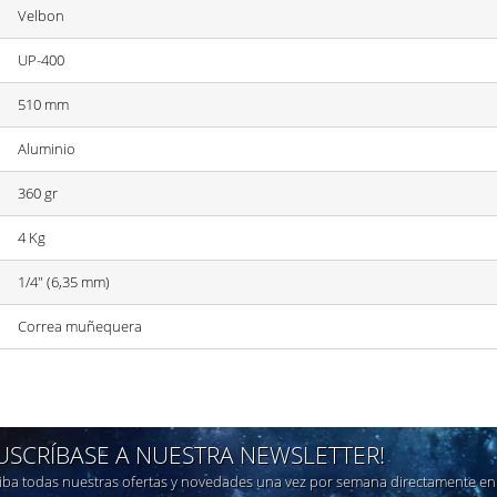
Velbon
UP-400
510 mm
Aluminio
360 gr
4 Kg
1/4" (6,35 mm)
Correa muñequera
SUSCRÍBASE A NUESTRA NEWSLETTER!
iba todas nuestras ofertas y novedades una vez por semana directamente en 