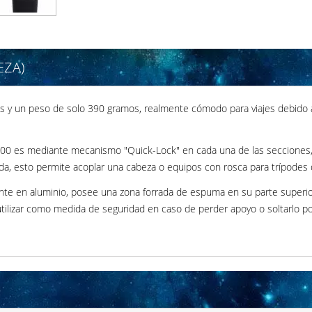
EZA)
s y un peso de solo 390 gramos, realmente cómodo para viajes debido
0 es mediante mecanismo "Quick-Lock" en cada una de las secciones, 
ada, esto permite acoplar una cabeza o equipos con rosca para trípodes
te en aluminio, posee una zona forrada de espuma en su parte superio
izar como medida de seguridad en caso de perder apoyo o soltarlo por