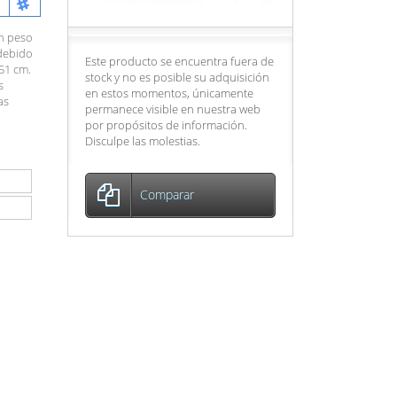
n peso
debido
Este producto se encuentra fuera de
51 cm.
stock y no es posible su adquisición
s
en estos momentos, únicamente
as
permanece visible en nuestra web
por propósitos de información.
Disculpe las molestias.
Comparar