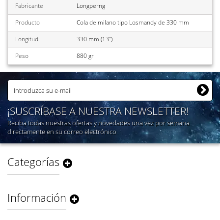
Fabricante
Longperng
Producto
Cola de milano tipo Losmandy de 330 mm
Longitud
330 mm (13")
Peso
880 gr
¡SUSCRÍBASE A NUESTRA NEWSLETTER!
Reciba todas nuestras ofertas y novedades una vez por semana
directamente en su correo electrónico
Categorías
Información