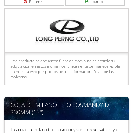
Pinterest
Imprimir
Este producto se encuentra fuera de stock y no es posible su
adquisición en estos momentos, únicamente permanece visible
en nuestra web por propósitos de información. Disculpe las
molestias.
COLA DE MILANO TIPO LOSMANDY DE
330MM (13")
Las colas de milano tipo Losmandy son muy versátiles, ya