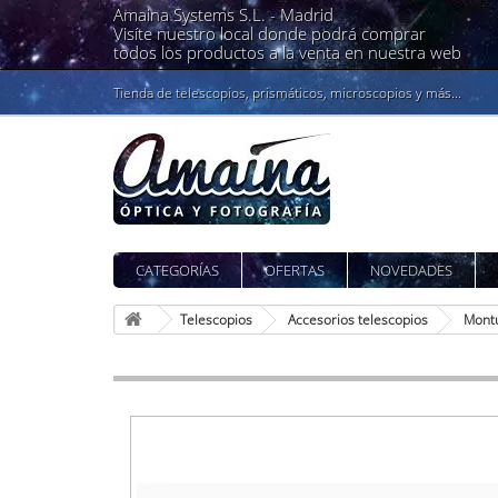
Amaina Systems S.L. -
Madrid
Visíte nuestro local donde podrá comprar
todos los productos a la venta en nuestra web
Tienda de telescopios, prismáticos, microscopios y más...
CATEGORÍAS
OFERTAS
NOVEDADES
Telescopios
Accesorios telescopios
Montu