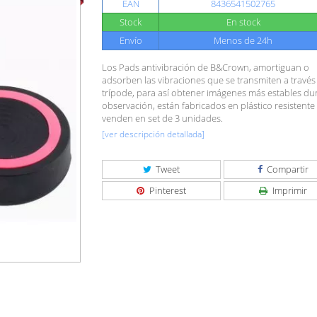
EAN
8436541502765
Stock
En stock
Envío
Menos de 24h
Los Pads antivibración de B&Crown, amortiguan o
adsorben las vibraciones que se transmiten a través
trípode, para así obtener imágenes más estables dur
observación, están fabricados en plástico resistente 
venden en set de 3 unidades.
[ver descripción detallada]
Tweet
Compartir
Pinterest
Imprimir