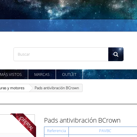
MÁS VISTOS
MARCAS
OUTLET
ras y motores
Pads antivibración BCrown
¡OFERTA!
Pads antivibración BCrown
Referencia
PAVBC