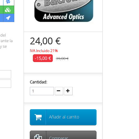
 del
24,00 €
ante la
y se
IVA Incluido 21%
-15,00 €
39,00 €
Cantidad:
Añadir al carrito
Comparar