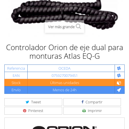
Ver más grande
Controlador Orion de eje dual para
monturas Atlas EQ-G
Referencia
OCEDA
EAN
0759270079451
Stock
Últimas unidades
Envío
Menos de 24h
Tweet
Compartir
Pinterest
Imprimir