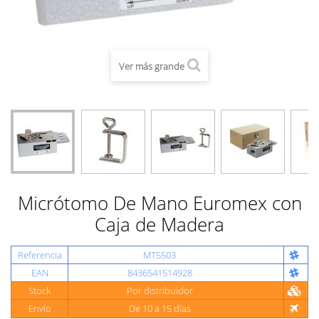
Ver más grande
Micrótomo De Mano Euromex con
Caja de Madera
Referencia
MT5503
EAN
8436541514928
Stock
Por distribuidor
Envío
De 10 a 15 días