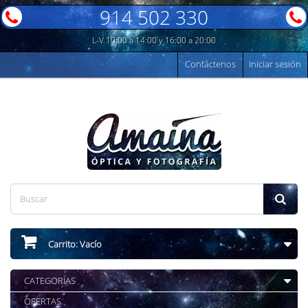
914 502 330
L-V 10:00 a 14:00 y 16:00 a 20:00
Contáctenos
Iniciar sesión
Carrito:
Vacío
CATEGORÍAS
OFERTAS